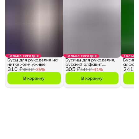
Только сегодня
Только сегодня
Только 
Бусы для рукоделия на
Бусины для рукоделия,
Бусины
нитке жемчужные
русский алфавит,
алфави
310 ₽
305 ₽
241 ₽
кубики
480 ₽
−
35
%
441 ₽
−
31
%
В корзину
В корзину