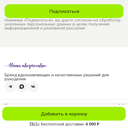
Подписаться
Нажимая «Подписаться», вы даете согласие на обработку
указанных персональных данных в целях получения
информационной и рекламной рассылки
Бренд вдохновляющих и качественных решений для
рукоделия
Контакты
Телефон
Добавить в корзину
8 (965) 828-69-00
© niti_live
Оплата
Доставка
Правила возврата
Реквизиты
Оферт
Эл. почта
nititv@yandex.ru
До бесплатной доставки:
4 000 ₽