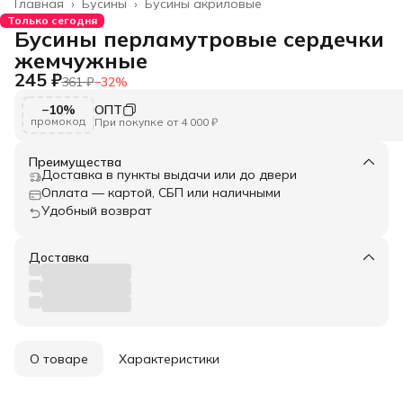
Главная
›
Бусины
›
Бусины акриловые
Только сегодня
Бусины перламутровые сердечки
жемчужные
245 ₽
361 ₽
−
32
%
−10%
ОПТ
промокод
При покупке от 4 000 ₽
Преимущества
Доставка в пункты выдачи или до двери
Оплата — картой, СБП или наличными
Удобный возврат
Доставка
О товаре
Характеристики