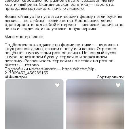
свисают свободно, на разной высоте, создавая лёгкий
хаотичный ритм. Скандинавская эстетика — простота,
природные материалы, ничего лишнего.
Вощёный шнур не путается и держит форму петли. Бусины
лёгкие — не сгибают тонкие ветки. Композицию легко
адаптировать под любой интерьер — меняешь количество
веток и сердечек, и получаешь новую версию.
Мини мастер-класс:
Подбираем подходящие по форме веточки — несколько
штук разной длины, ставим в вазу или кашпо. Отрезаем
вощёный шнур кусками разной длины. На каждый кусок
шнура нанизываем бусину-сердечко и завязываем
петельку. Развешиваем сердечки на ветках на разной
высоте — готово.
Подробный мастер-класс — https://vk.com/clip-
217909452_456239165
Фильтры
Сортировка