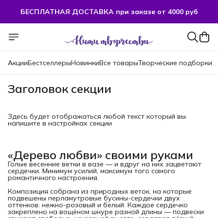
БЕСПЛАТНАЯ ДОСТАВКА при заказе от 4000 руб
Акции
Бестселлеры
Новинки
Все товары
Творческие подборки
Заголовок секции
Здесь будет отображаться любой текст который вы
напишите в настройках секции
«Дерево любви» своими руками
Голые весенние ветки в вазе — и вдруг на них зацветают
сердечки. Минимум усилий, максимум того самого
романтичного настроения.
Композиция собрана из природных веток, на которые
подвешены перламутровые бусины-сердечки двух
оттенков: нежно-розовый и белый. Каждое сердечко
закреплено на вощёном шнуре разной длины — подвески