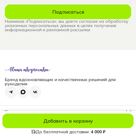
Подписаться
Нажимая «Подписаться», вы даете согласие на обработку
указанных персональных данных в целях получения
информационной и рекламной рассылки
Бренд вдохновляющих и качественных решений для
рукоделия
Контакты
Телефон
Добавить в корзину
8 (965) 828-69-00
© niti_live
Оплата
Доставка
Правила возврата
Реквизиты
Оферт
Эл. почта
nititv@yandex.ru
До бесплатной доставки:
4 000 ₽