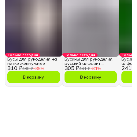
Только сегодня
Только сегодня
Только 
Бусы для рукоделия на
Бусины для рукоделия,
Бусины
нитке жемчужные
русский алфавит,
алфави
310 ₽
305 ₽
241 ₽
кубики
480 ₽
−
35
%
441 ₽
−
31
%
В корзину
В корзину