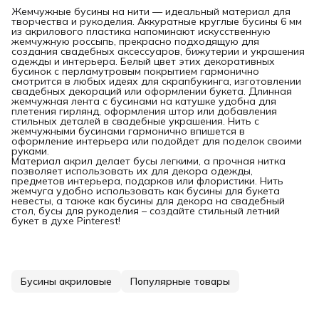
Жемчужные бусины на нити — идеальный материал для
творчества и рукоделия. Аккуратные круглые бусины 6 мм
из акрилового пластика напоминают искусственную
жемчужную россыпь, прекрасно подходящую для
создания свадебных аксессуаров, бижутерии и украшения
одежды и интерьера. Белый цвет этих декоративных
бусинок с перламутровым покрытием гармонично
смотрится в любых идеях для скрапбукинга, изготовлении
свадебных декораций или оформлении букета. Длинная
жемчужная лента с бусинами на катушке удобна для
плетения гирлянд, оформления штор или добавления
стильных деталей в свадебные украшения. Нить с
жемчужными бусинами гармонично впишется в
оформление интерьера или подойдет для поделок своими
руками.
Материал акрил делает бусы легкими, а прочная нитка
позволяет использовать их для декора одежды,
предметов интерьера, подарков или флористики. Нить
жемчуга удобно использовать как бусины для букета
невесты, а также как бусины для декора на свадебный
стол, бусы для рукоделия – создайте стильный летний
букет в духе Pinterest!
Бусины акриловые
Популярные товары