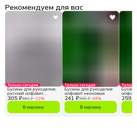
Рекомендуем для вас
Только сегодня
Только сегодня
Только 
Бусины для рукоделия,
Бусины для рукоделия
Бусины
русский алфавит,
алфавит неоновые
алфави
305 ₽
241 ₽
259 ₽
кубики
441 ₽
−
31
%
365 ₽
−
34
%
В корзину
В корзину