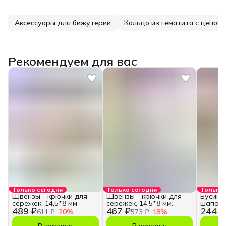
Аксессуары для бижутерии
Кольцо из гематита с цепоч
Рекомендуем для вас
Только сегодня
Только сегодня
Только 
Швензы - крючки для
Швензы - крючки для
Бусины
сережек, 14,5*8 мм
сережек, 14,5*8 мм.
шапочк
489 ₽
467 ₽
244 ₽
611 ₽
−
20
%
573 ₽
−
18
%
В корзину
В корзину