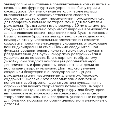
Универсальные и стильные соединительные кольца витые –
незаменимая фурнитура для украшений, бижутерии и
аксессуаров. Эти элегантные металлические кольца,
выполненные из высококачественного сплава в
золотистом цвете, станут незаменимым помощником как
для профессиональных мастеров, так и для любителей
рукоделия. Представленные в размере 10 мм в диаметре,
соединительные кольца открывают широкие возможности
для воплощения ваших творческих идей. Будь то изящные
бусы, стильные браслеты или оригинальные подвески – с
помощью этих универсальных элементов вы сможете
создавать поистине уникальные украшения, отражающие
ваш индивидуальный стиль. Помимо соединительной
функции, соединительные колечки также могут служить
разделителями для бусин, аккуратно разграничивая и
удерживая их на месте. Благодаря винтообразному
дизайну, они придают композиции дополнительную
динамичность и фактурность, делая ваши изделия по-
настоящему выразительными. Для тех, кто увлечен
созданием бижутерии и аксессуаров, кольца для
рукоделия станут незаменимым элементом. Упаковка
содержит 50 колечек, что позволит вам с легкостью
пополнять свой арсенал фурнитуры для рукоделия, не
ограничивая вашего творческого потенциала. Выбирая
эту качественную и стильную фурнитуру для бижутерии,
вы получаете возможность не только воплотить свои
творческие замыслы, но и создавать уникальные подарки
для близких, поражая их оригинальностью и вниманием к
деталям.