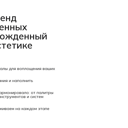
ренд
венных
рожденный
стетике
иалы для воплощения ваших
ания и наполнить
гармонировало: от палитры
нструментов и систем
рживаем на каждом этапе