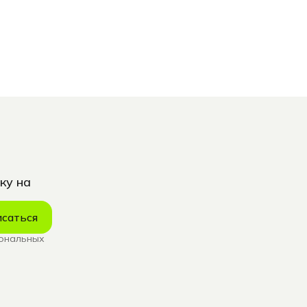
ку на
саться
сональных