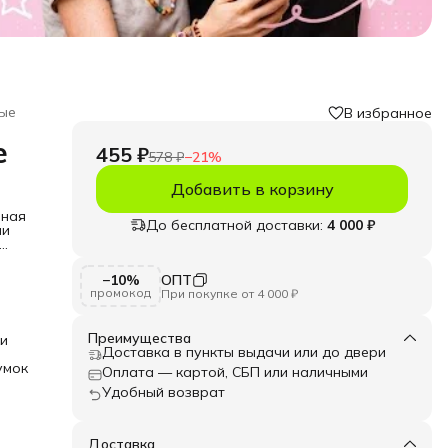
ные
В избранное
е
455 ₽
578 ₽
−
21
%
Добавить в корзину
ьная
До бесплатной доставки:
4 000 ₽
ии
удь
−10%
ОПТ
промокод
При покупке от 4 000 ₽
.
тся
нова
Преимущества
ки
Доставка в пункты выдачи или до двери
умок
Оплата — картой, СБП или наличными
Удобный возврат
у
аш
ймет
 с
Доставка