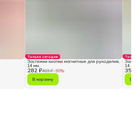
Только сегодня
Тольк
Застежки кнопки магнитные для рукоделия,
Заст
14 мм.
14 мм
282 ₽
358
403 ₽
−
30
%
В корзину
В 