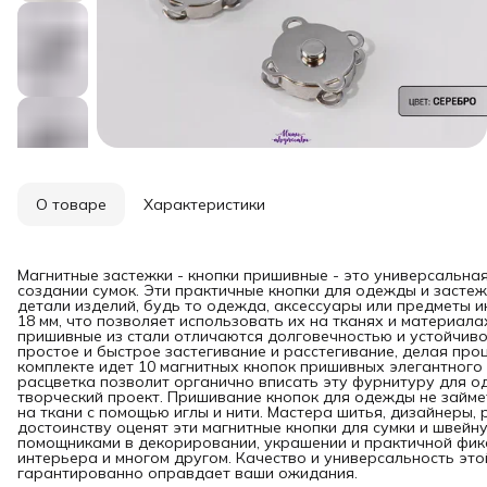
О товаре
Характеристики
Магнитные застежки - кнопки пришивные - это универсальна
создании сумок. Эти практичные кнопки для одежды и засте
детали изделий, будь то одежда, аксессуары или предметы 
18 мм, что позволяет использовать их на тканях и материал
пришивные из стали отличаются долговечностью и устойчиво
простое и быстрое застегивание и расстегивание, делая пр
комплекте идет 10 магнитных кнопок пришивных элегантного
расцветка позволит органично вписать эту фурнитуру для о
творческий проект. Пришивание кнопок для одежды не займет
на ткани с помощью иглы и нити. Мастера шитья, дизайнеры,
достоинству оценят эти магнитные кнопки для сумки и швей
помощниками в декорировании, украшении и практичной фик
интерьера и многом другом. Качество и универсальность эт
гарантированно оправдает ваши ожидания.