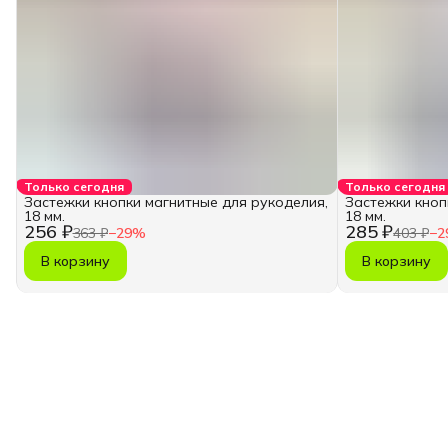
Только сегодня
Только сегодня
Застежки кнопки магнитные для рукоделия,
Застежки кноп
18 мм.
18 мм.
256 ₽
285 ₽
363 ₽
−
29
%
403 ₽
−
2
В корзину
В корзину