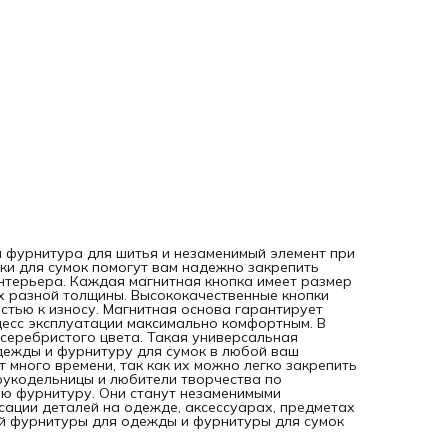
помощью иглы и нити. Мастера шитья, дизайнеры,
рукодельницы и любители творчества по достоинству оце
эти магнитные кнопки для сумки и швейную фурнитуру. Он
станут незаменимыми помощниками в декорировании,
украшении и практичной фиксации деталей на одежде,
аксессуарах, предметах интерьера и многом другом. Кач
и универсальность этой фурнитуры для одежды и фурни
для сумок гарантированно оправдает ваши ожидания.
я фурнитура для шитья и незаменимый элемент при
жки для сумок помогут вам надежно закрепить
интерьера. Каждая магнитная кнопка имеет размер
ах разной толщины. Высококачественные кнопки
стью к износу. Магнитная основа гарантирует
оцесс эксплуатации максимально комфортным. В
 серебристого цвета. Такая универсальная
дежды и фурнитуру для сумок в любой ваш
 много времени, так как их можно легко закрепить
 рукодельницы и любители творчества по
ную фурнитуру. Они станут незаменимыми
сации деталей на одежде, аксессуарах, предметах
ой фурнитуры для одежды и фурнитуры для сумок