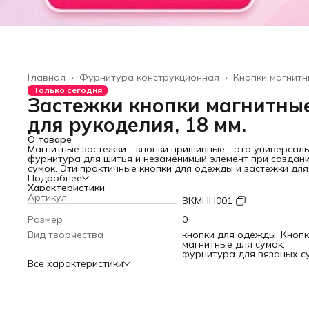
Главная
›
Фурнитура конструкционная
›
Кнопки магнит
Только сегодня
Застежки кнопки магнитны
для рукоделия, 18 мм.
О товаре
Магнитные застежки - кнопки пришивные - это универсал
фурнитура для шитья и незаменимый элемент при создан
сумок. Эти практичные кнопки для одежды и застежки для
сумок помогут вам надежно закрепить детали изделий, б
Подробнее
то одежда, аксессуары или предметы интерьера. Каждая
Характеристики
магнитная кнопка имеет размер 18 мм, что позволяет
Артикул
ЗКМНН001
использовать их на тканях и материалах разной толщины
Высококачественные кнопки пришивные из стали отличаю
Размер
0
долговечностью и устойчивостью к износу. Магнитная ос
Вид творчества
кнопки для одежды, Кноп
гарантирует простое и быстрое застегивание и
магнитные для сумок,
расстегивание, делая процесс эксплуатации максимально
фурнитура для вязаных с
комфортным. В комплекте идет 10 магнитных кнопок
Все характеристики
пришивных элегантного серебристого цвета. Такая
универсальная расцветка позволит органично вписать эт
фурнитуру для одежды и фурнитуру для сумок в любой в
творческий проект. Пришивание кнопок для одежды не за
много времени, так как их можно легко закрепить на ткани