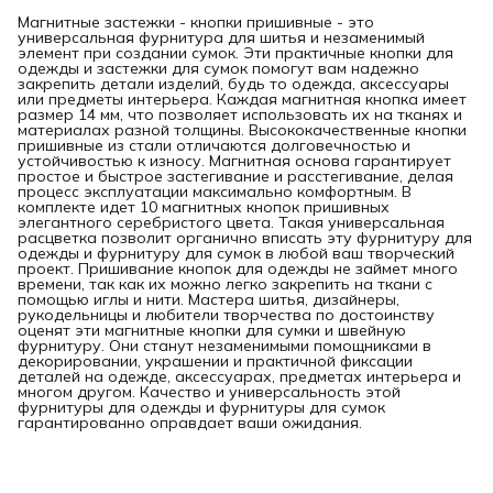
Магнитные застежки - кнопки пришивные - это
универсальная фурнитура для шитья и незаменимый
элемент при создании сумок. Эти практичные кнопки для
одежды и застежки для сумок помогут вам надежно
закрепить детали изделий, будь то одежда, аксессуары
или предметы интерьера. Каждая магнитная кнопка имеет
размер 14 мм, что позволяет использовать их на тканях и
материалах разной толщины. Высококачественные кнопки
пришивные из стали отличаются долговечностью и
устойчивостью к износу. Магнитная основа гарантирует
простое и быстрое застегивание и расстегивание, делая
процесс эксплуатации максимально комфортным. В
комплекте идет 10 магнитных кнопок пришивных
элегантного серебристого цвета. Такая универсальная
расцветка позволит органично вписать эту фурнитуру для
одежды и фурнитуру для сумок в любой ваш творческий
проект. Пришивание кнопок для одежды не займет много
времени, так как их можно легко закрепить на ткани с
помощью иглы и нити. Мастера шитья, дизайнеры,
рукодельницы и любители творчества по достоинству
оценят эти магнитные кнопки для сумки и швейную
фурнитуру. Они станут незаменимыми помощниками в
декорировании, украшении и практичной фиксации
деталей на одежде, аксессуарах, предметах интерьера и
многом другом. Качество и универсальность этой
фурнитуры для одежды и фурнитуры для сумок
гарантированно оправдает ваши ожидания.