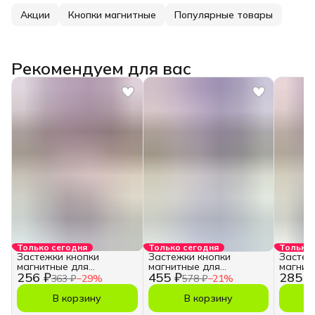
Акции
Кнопки магнитные
Популярные товары
Рекомендуем для вас
Только сегодня
Только сегодня
Только 
Застежки кнопки
Застежки кнопки
Застеж
магнитные для
магнитные для
магнит
256 ₽
455 ₽
285 ₽
рукоделия, 18 мм.
рукоделия, 18 мм.
рукодел
363 ₽
−
29
%
578 ₽
−
21
%
В корзину
В корзину