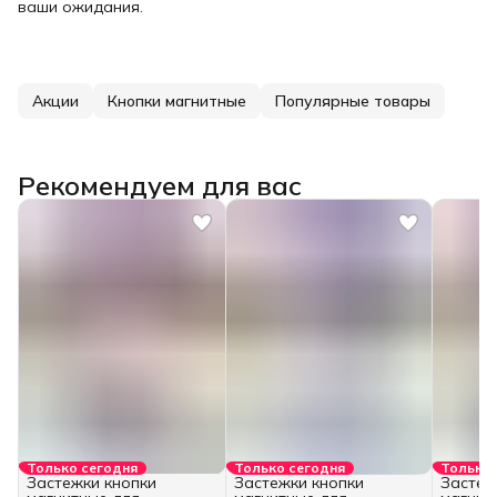
ваши ожидания.
Акции
Кнопки магнитные
Популярные товары
Рекомендуем для вас
Только сегодня
Только сегодня
Только 
Застежки кнопки
Застежки кнопки
Застеж