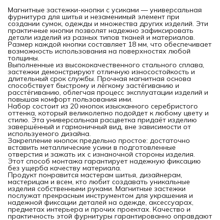
Магнитные застежки-кнопки с усиками — универсальная
фурнитура для шитья и незаменимый элемент при
создании сумок, одежды и множества других изделий. Эти
практичные кнопки позволят надежно зафиксировать
детали изделий из разных типов тканей и материалов.
Размер каждой кнопки составляет 18 мм, что обеспечивает
возможность использования на поверхностях любой
толщины.
Выполненные из высококачественного стального сплава,
застежки демонстрируют отличную износостойкость и
длительный срок службы. Прочная магнитная основа
способствует быстрому и лёгкому застёгиванию и
расстёгиванию, облегчая процесс эксплуатации изделий и
повышая комфорт пользования ими.
Набор состоит из 20 кнопок изысканного серебристого
оттенка, который великолепно подойдет к любому цвету и
стилю. Эта универсальная расцветка придаёт изделию
завершённый и гармоничный вид, вне зависимости от
используемого дизайна.
Закрепление кнопок предельно простое: достаточно
вставить металлические усики в подготовленные
отверстия и зажать их с изнаночной стороны изделия.
Этот способ монтажа гарантирует надежную фиксацию
без ущерба качеству материала.
Продукт понравится мастерам шитья, дизайнерам,
мастерицам и всем, кто любит создавать уникальные
изделия собственными руками. Магнитные застежки
послужат прекрасным инструментом для украшения и
надежной фиксации деталей на одежде, аксессуарах,
предметах интерьера и прочих проектах. Качество и
практичность этой фурнитуры гарантированно оправдают