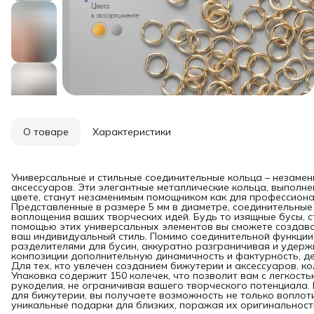
О товаре
Характеристики
Универсальные и стильные соединительные кольца – незаме
аксессуаров. Эти элегантные металлические кольца, выполне
цвете, станут незаменимым помощником как для профессиона
Представленные в размере 5 мм в диаметре, соединительны
воплощения ваших творческих идей. Будь то изящные бусы, с
помощью этих универсальных элементов вы сможете создав
ваш индивидуальный стиль. Помимо соединительной функции,
разделителями для бусин, аккуратно разграничивая и удержи
композиции дополнительную динамичность и фактурность, д
Для тех, кто увлечен созданием бижутерии и аксессуаров, к
Упаковка содержит 150 колечек, что позволит вам с легкост
рукоделия, не ограничивая вашего творческого потенциала.
для бижутерии, вы получаете возможность не только воплоти
уникальные подарки для близких, поражая их оригинальност