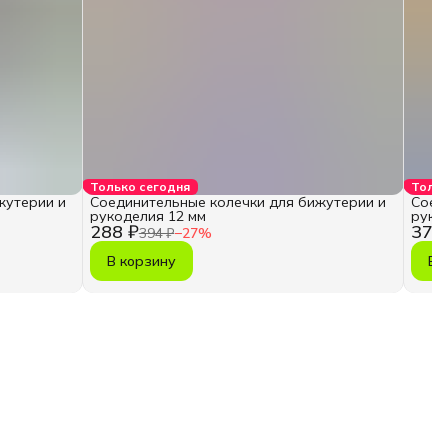
Только сегодня
Тольк
жутерии и
Соединительные колечки для бижутерии и
Соед
рукоделия 12 мм
руко
288 ₽
370
394 ₽
−
27
%
В корзину
В 