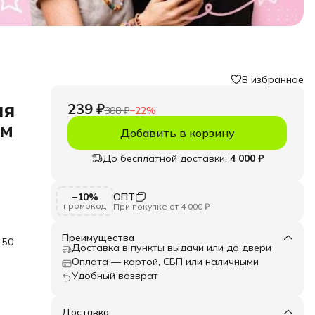
В избранное
ля
239 ₽
308 ₽
−
22
%
мм
Добавить в корзину
До бесплатной доставки:
4 000 ₽
ом
−10%
ОПТ
лия.
промокод
При покупке от 4 000 ₽
ные
Преимущества
150
Доставка в пункты выдачи или до двери
е
Оплата — картой, СБП или наличными
й
Удобный возврат
льную
Доставка