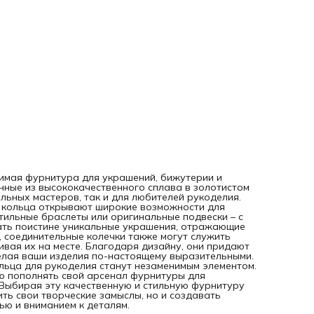
настоящему выразительными. Для тех, кто увлечен созда
бижутерии и аксессуаров, кольца для рукоделия станут
незаменимым элементом. Упаковка содержит 150 колечек,
позволит вам с легкостью пополнять свой арсенал фурни
для рукоделия, не ограничивая вашего творческого
потенциала. Выбирая эту качественную и стильную фурн
для бижутерии, вы получаете возможность не только
воплотить свои творческие замыслы, но и создавать
уникальные подарки для близких, поражая их
оригинальностью и вниманием к деталям.
нимая фурнитура для украшений, бижутерии и
нные из высококачественного сплава в золотистом
льных мастеров, так и для любителей рукоделия.
е кольца открывают широкие возможности для
тильные браслеты или оригинальные подвески – с
ать поистине уникальные украшения, отражающие
 соединительные колечки также могут служить
вая их на месте. Благодаря дизайну, они придают
елая ваши изделия по-настоящему выразительными.
ольца для рукоделия станут незаменимым элементом.
ью пополнять свой арсенал фурнитуры для
 Выбирая эту качественную и стильную фурнитуру
ть свои творческие замыслы, но и создавать
ью и вниманием к деталям.