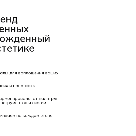
ренд
венных
рожденный
стетике
иалы для воплощения ваших
ания и наполнить
гармонировало: от палитры
нструментов и систем
рживаем на каждом этапе