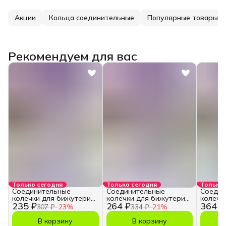
Акции
Кольца соединительные
Популярные товары
Рекомендуем для вас
Только сегодня
Только сегодня
Только 
Соединительные
Соединительные
Соедин
колечки для бижутерии
колечки для бижутерии
колечк
235 ₽
264 ₽
364 ₽
и рукоделия 10 мм
и рукоделия 12 мм
и руко
307 ₽
−
23
%
334 ₽
−
21
%
В корзину
В корзину