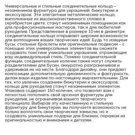
Универсальные и стильные соединительные кольца –
незаменимая фурнитура для украшений, бижутерии и
аксессуаров. Эти элегантные металлические кольца,
выполненные из высококачественного сплава в
серебристом цвете, станут незаменимым помощником как
для профессиональных мастеров, так и для любителей
рукоделия. Представленные в размере 10 мм в диаметре,
соединительные кольца открывают широкие возможности
для воплощения ваших творческих идей. Будь то изящные
бусы, стильные браслеты или оригинальные подвески – с
помощью этих универсальных элементов вы сможете
создавать поистине уникальные украшения, отражающие
ваш индивидуальный стиль. Помимо соединительной
функции, соединительные колечки также могут служить
разделителями для бусин, аккуратно разграничивая и
удерживая их на месте. Благодаря дизайну, они придают
композиции дополнительную динамичность и фактурность,
делая ваши изделия по-настоящему выразительными. Для
тех, кто увлечен созданием бижутерии и аксессуаров,
кольца для рукоделия станут незаменимым элементом.
Упаковка содержит 150 колечек, что позволит вам с
легкостью пополнять свой арсенал фурнитуры для
рукоделия, не ограничивая вашего творческого
потенциала. Выбирая эту качественную и стильную
фурнитуру для бижутерии, вы получаете возможность не
только воплотить свои творческие замыслы, но и
создавать уникальные подарки для близких, поражая их
оригинальностью и вниманием к деталям.