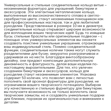
Универсальные и стильные соединительные кольца витые –
незаменимая фурнитура для украшений, бижутерии и
аксессуаров. Эти элегантные металлические кольца,
выполненные из высококачественного сплава в светло-
серебристом цвете, станут незаменимым помощником как
для профессиональных мастеров, так и для любителей
рукоделия. Представленные в размере 10 мм в диаметре,
соединительные кольца открывают широкие возможности
для воплощения ваших творческих идей. Будь то изящные
бусы, стильные браслеты или оригинальные подвески – с
помощью этих универсальных элементов вы сможете
создавать поистине уникальные украшения, отражающие
ваш индивидуальный стиль. Помимо соединительной
функции, соединительные колечки также могут служить
разделителями для бусин, аккуратно разграничивая и
удерживая их на месте. Благодаря винтообразному
дизайну, они придают композиции дополнительную
динамичность и фактурность, делая ваши изделия по-
настоящему выразительными. Для тех, кто увлечен
созданием бижутерии и аксессуаров, кольца для
рукоделия станут незаменимым элементом. Упаковка
содержит 50 колечек, что позволит вам с легкостью
пополнять свой арсенал фурнитуры для рукоделия, не
ограничивая вашего творческого потенциала. Выбирая
эту качественную и стильную фурнитуру для бижутерии,
вы получаете возможность не только воплотить свои
творческие замыслы, но и создавать уникальные подарки
для близких, поражая их оригинальностью и вниманием к
деталям.