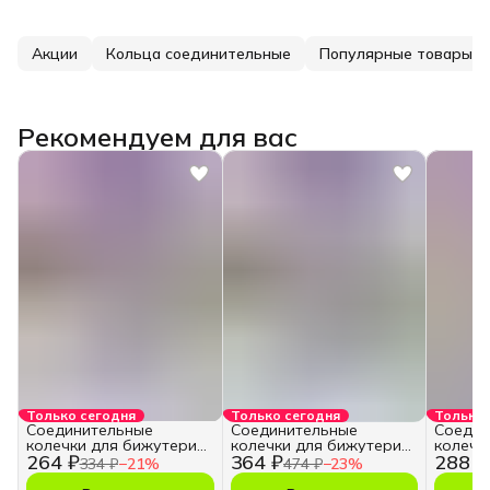
Акции
Кольца соединительные
Популярные товары
Рекомендуем для вас
Только сегодня
Только сегодня
Только 
Соединительные
Соединительные
Соедин
колечки для бижутерии
колечки для бижутерии
колечк
264 ₽
364 ₽
288 ₽
и рукоделия 12 мм
и рукоделия 8 мм
и руко
334 ₽
−
21
%
474 ₽
−
23
%