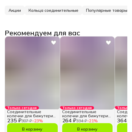
Акции
Кольца соединительные
Популярные товары
Рекомендуем для вас
Только сегодня
Только сегодня
Только 
Соединительные
Соединительные
Соедин
колечки для бижутерии
колечки для бижутерии
колечк
235 ₽
264 ₽
364 ₽
и рукоделия 10 мм
и рукоделия 12 мм
и руко
307 ₽
−
23
%
334 ₽
−
21
%
В корзину
В корзину