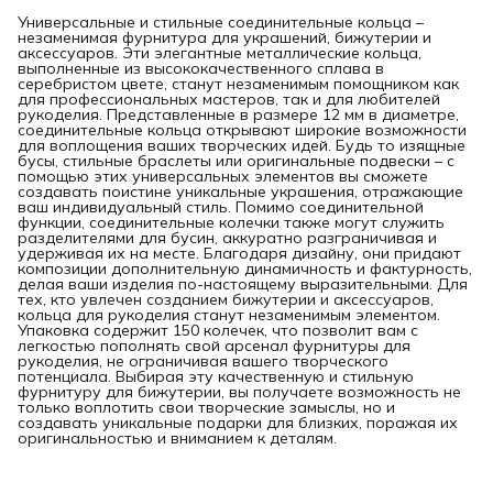
Универсальные и стильные соединительные кольца –
незаменимая фурнитура для украшений, бижутерии и
аксессуаров. Эти элегантные металлические кольца,
выполненные из высококачественного сплава в
серебристом цвете, станут незаменимым помощником как
для профессиональных мастеров, так и для любителей
рукоделия. Представленные в размере 12 мм в диаметре,
соединительные кольца открывают широкие возможности
для воплощения ваших творческих идей. Будь то изящные
бусы, стильные браслеты или оригинальные подвески – с
помощью этих универсальных элементов вы сможете
создавать поистине уникальные украшения, отражающие
ваш индивидуальный стиль. Помимо соединительной
функции, соединительные колечки также могут служить
разделителями для бусин, аккуратно разграничивая и
удерживая их на месте. Благодаря дизайну, они придают
композиции дополнительную динамичность и фактурность,
делая ваши изделия по-настоящему выразительными. Для
тех, кто увлечен созданием бижутерии и аксессуаров,
кольца для рукоделия станут незаменимым элементом.
Упаковка содержит 150 колечек, что позволит вам с
легкостью пополнять свой арсенал фурнитуры для
рукоделия, не ограничивая вашего творческого
потенциала. Выбирая эту качественную и стильную
фурнитуру для бижутерии, вы получаете возможность не
только воплотить свои творческие замыслы, но и
создавать уникальные подарки для близких, поражая их
оригинальностью и вниманием к деталям.