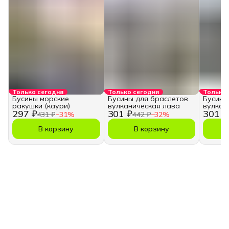
Только сегодня
Только сегодня
Только 
Бусины морские
Бусины для браслетов
Бусины
ракушки (каури)
вулканическая лава
вулкан
297 ₽
301 ₽
301 ₽
431 ₽
−
31
%
442 ₽
−
32
%
В корзину
В корзину