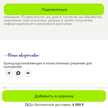
Подписаться
Нажимая «Подписаться», вы даете согласие на обработку
указанных персональных данных в целях получения
информационной и рекламной рассылки
Бренд вдохновляющих и качественных решений для
рукоделия
Контакты
Телефон
Добавить в корзину
8 (965) 828-69-00
© niti_live
Оплата
Доставка
Правила возврата
Реквизиты
Оферт
Эл. почта
nititv@yandex.ru
До бесплатной доставки:
4 000 ₽