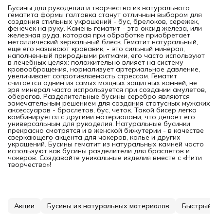
Бусины для рукоделия и творчества из натурального
гематита формы галтовка станут отличным выбором для
создания стильных украшений - бус, брелоков, сережек,
фенечек на руку. Камень гематит - это оксид железа, или
железная руда, которая при обработке приобретает
металлический зеркальный блеск. Гематит натуральный,
еще его называют кровавик, - это сильный минерал,
наполненный природными ритмами, его часто используют
в лечебных целях: положительно влияет на систему
кровообращения, нормализует артериальное давление,
увеличивает сопротивляемость стрессам. Гематит
считается одним из самых мощных защитных камней, не
зря минерал часто испрользуется при создании амулетов,
оберегов. Разделительные бусины серебро являются
замечательным решением для создания статусных мужских
аксессуаров - браслетов, бус, четок. Такой бисер легко
комбинируется с другими материалами, что делает его
универсальным для рукоделия. Натуральные бусинки
прекрасно смотрятся и в женской бижутерии - в качестве
сверкающего акцента для чокеров, колье и других
украшений. Бусины гематит из натуральных камней часто
используют как бусины разделители для браслетов и
чокеров. Создавайте уникальные изделия вместе с «Нити
творчества»!
Акции
Бусины из натуральных материалов
Быстрый с