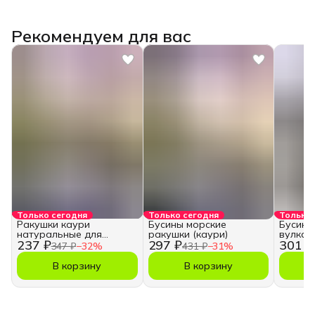
Рекомендуем для вас
Только сегодня
Только сегодня
Только 
Ракушки каури
Бусины морские
Бусины
натуральные для
ракушки (каури)
вулкан
237 ₽
297 ₽
301 ₽
творчества и рукоделия
347 ₽
−
32
%
431 ₽
−
31
%
В корзину
В корзину