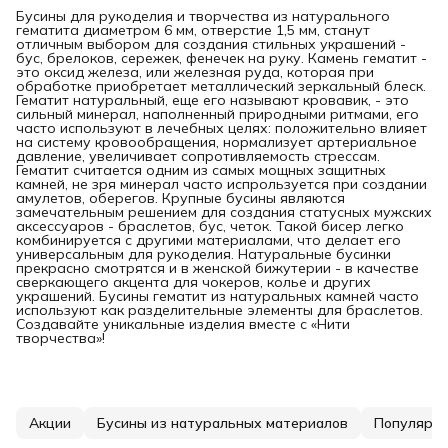
Бусины для рукоделия и творчества из натурального
гематита диаметром 6 мм, отверстие 1,5 мм, станут
отличным выбором для создания стильных украшений -
бус, брелоков, сережек, фенечек на руку. Камень гематит -
это оксид железа, или железная руда, которая при
обработке приобретает металлический зеркальный блеск.
Гематит натуральный, еще его называют кровавик, - это
сильный минерал, наполненный природными ритмами, его
часто используют в лечебных целях: положительно влияет
на систему кровообращения, нормализует артериальное
давление, увеличивает сопротивляемость стрессам.
Гематит считается одним из самых мощных защитных
камней, не зря минерал часто испрользуется при создании
амулетов, оберегов. Крупные бусины являются
замечательным решением для создания статусных мужских
аксессуаров - браслетов, бус, четок. Такой бисер легко
комбинируется с другими материалами, что делает его
универсальным для рукоделия. Натуральные бусинки
прекрасно смотрятся и в женской бижутерии - в качестве
сверкающего акцента для чокеров, колье и других
украшений. Бусины гематит из натуральных камней часто
используют как разделительные элементы для браслетов.
Создавайте уникальные изделия вместе с «Нити
творчества»!
Акции
Бусины из натуральных материалов
Популярн