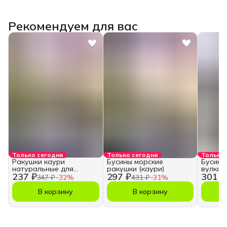
Рекомендуем для вас
Только сегодня
Только сегодня
Только 
Ракушки каури
Бусины морские
Бусины
натуральные для
ракушки (каури)
вулкан
237 ₽
297 ₽
301 ₽
творчества и рукоделия
347 ₽
−
32
%
431 ₽
−
31
%
В корзину
В корзину