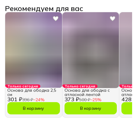
Рекомендуем для вас
Только сегодня
Только сегодня
Только 
Основа для ободка 2,5
Основа для ободка с
Основа
см
атласной лентой
атласн
301 ₽
373 ₽
428 ₽
396 ₽
−
24
%
500 ₽
−
25
%
В корзину
В корзину