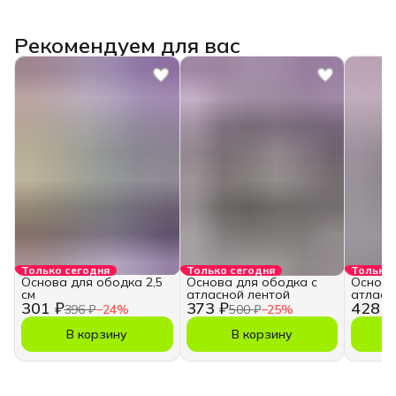
Рекомендуем для вас
Только сегодня
Только сегодня
Только 
Основа для ободка 2,5
Основа для ободка с
Основа
см
атласной лентой
атласн
301 ₽
373 ₽
428 ₽
396 ₽
−
24
%
500 ₽
−
25
%
В корзину
В корзину