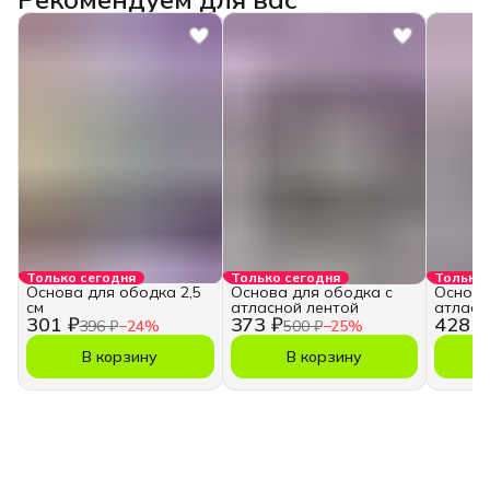
Только сегодня
Только сегодня
Только 
Основа для ободка 2,5
Основа для ободка с
Основа
см
атласной лентой
атласн
301 ₽
373 ₽
428 ₽
396 ₽
−
24
%
500 ₽
−
25
%
В корзину
В корзину