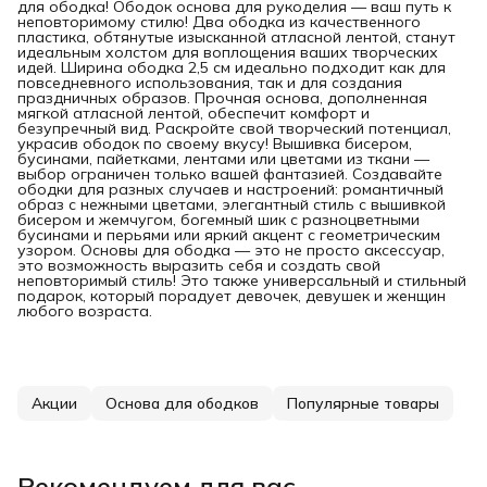
для ободка! Ободок основа для рукоделия — ваш путь к
неповторимому стилю! Два ободка из качественного
пластика, обтянутые изысканной атласной лентой, станут
идеальным холстом для воплощения ваших творческих
идей. Ширина ободка 2,5 см идеально подходит как для
повседневного использования, так и для создания
праздничных образов. Прочная основа, дополненная
мягкой атласной лентой, обеспечит комфорт и
безупречный вид. Раскройте свой творческий потенциал,
украсив ободок по своему вкусу! Вышивка бисером,
бусинами, пайетками, лентами или цветами из ткани —
выбор ограничен только вашей фантазией. Создавайте
ободки для разных случаев и настроений: романтичный
образ с нежными цветами, элегантный стиль с вышивкой
бисером и жемчугом, богемный шик с разноцветными
бусинами и перьями или яркий акцент с геометрическим
узором. Основы для ободка — это не просто аксессуар,
это возможность выразить себя и создать свой
неповторимый стиль! Это также универсальный и стильный
подарок, который порадует девочек, девушек и женщин
любого возраста.
Акции
Основа для ободков
Популярные товары
Рекомендуем для вас