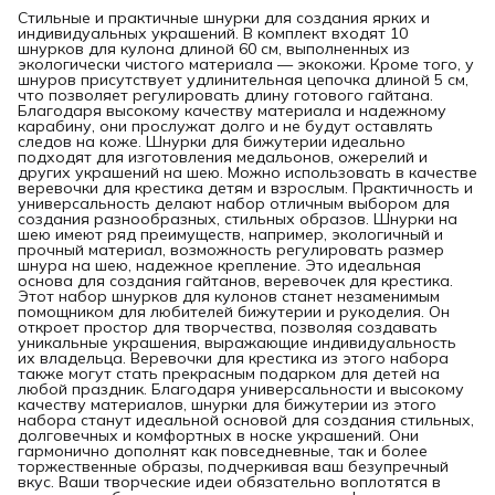
Стильные и практичные шнурки для создания ярких и
индивидуальных украшений. В комплект входят 10
шнурков для кулона длиной 60 см, выполненных из
экологически чистого материала — экокожи. Кроме того, у
шнуров присутствует удлинительная цепочка длиной 5 см,
что позволяет регулировать длину готового гайтана.
Благодаря высокому качеству материала и надежному
карабину, они прослужат долго и не будут оставлять
следов на коже. Шнурки для бижутерии идеально
подходят для изготовления медальонов, ожерелий и
других украшений на шею. Можно использовать в качестве
веревочки для крестика детям и взрослым. Практичность и
универсальность делают набор отличным выбором для
создания разнообразных, стильных образов. Шнурки на
шею имеют ряд преимуществ, например, экологичный и
прочный материал, возможность регулировать размер
шнура на шею, надежное крепление. Это идеальная
основа для создания гайтанов, веревочек для крестика.
Этот набор шнурков для кулонов станет незаменимым
помощником для любителей бижутерии и рукоделия. Он
откроет простор для творчества, позволяя создавать
уникальные украшения, выражающие индивидуальность
их владельца. Веревочки для крестика из этого набора
также могут стать прекрасным подарком для детей на
любой праздник. Благодаря универсальности и высокому
качеству материалов, шнурки для бижутерии из этого
набора станут идеальной основой для создания стильных,
долговечных и комфортных в носке украшений. Они
гармонично дополнят как повседневные, так и более
торжественные образы, подчеркивая ваш безупречный
вкус. Ваши творческие идеи обязательно воплотятся в