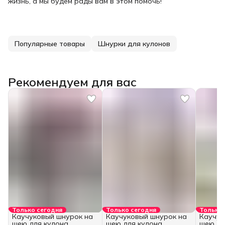
жизнь, а мы будем рады вам в этом помочь!
Популярные товары
Шнурки для кулонов
Рекомендуем для вас
Только сегодня
Только сегодня
Только 
Каучуковый шнурок на
Каучуковый шнурок на
Каучук
шею для кулона
шею для кулона
шею дл