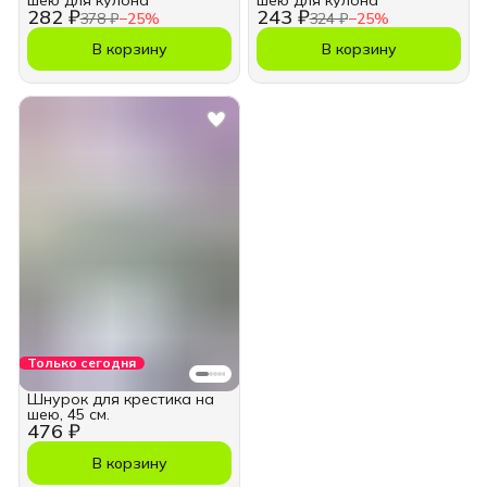
шею для кулона
шею для кулона
282 ₽
243 ₽
378 ₽
−
25
%
324 ₽
−
25
%
В корзину
В корзину
Только сегодня
Шнурок для крестика на
шею, 45 см.
476 ₽
В корзину