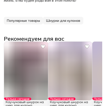
жизнь, а мы будем рады вам в этом помочь!
Популярные товары
Шнурки для кулонов
Рекомендуем для вас
Только сегодня
Только сегодня
Только 
Каучуковый шнурок на
Каучуковый шнурок на
Каучук
шею для кулона
шею для кулона
шею дл