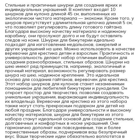
Стильные и практичные шнурки для создания ярких и
индивидуальных украшений. В комплект входят 10
шнурков для кулона длиной 45 см, выполненных из
экологически чистого материала — экокожи. Кроме того, у
шнуров присутствует удлинительная цепочка длиной 5 см,
что позволяет регулировать длину готового гайтана.
Благодаря высокому качеству материала и надежному
карабину, они прослужат долго и не будут оставлять
следов на коже. Шнурки для бижутерии идеально
подходят для изготовления медальонов, ожерелий и
других украшений на шею. Можно использовать в качестве
веревочки для крестика детям и взрослым. Практичность и
универсальность делают набор отличным выбором для
создания разнообразных, стильных образов. Шнурки на
шею имеют ряд преимуществ, например, экологичный и
прочный материал, возможность регулировать размер
шнура на шею, надежное крепление. Это идеальная
основа для создания гайтанов, веревочек для крестика.
Этот набор шнурков для кулонов станет незаменимым
помощником для любителей бижутерии и рукоделия. Он
откроет простор для творчества, позволяя создавать
уникальные украшения, выражающие индивидуальность
их владельца. Веревочки для крестика из этого набора
также могут стать прекрасным подарком для детей на
любой праздник. Благодаря универсальности и высокому
качеству материалов, шнурки для бижутерии из этого
набора станут идеальной основой для создания стильных,
долговечных и комфортных в носке украшений. Они
гармонично дополнят как повседневные, так и более
торжественные образы, подчеркивая ваш безупречный
вкус. Ваши творческие идеи обязательно воплотятся в