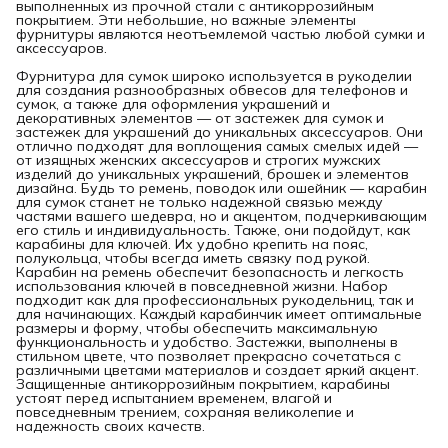
выполненных из прочной стали с антикоррозийным
покрытием. Эти небольшие, но важные элементы
фурнитуры являются неотъемлемой частью любой сумки и
аксессуаров.
Фурнитура для сумок широко используется в рукоделии
для создания разнообразных обвесов для телефонов и
сумок, а также для оформления украшений и
декоративных элементов — от застежек для сумок и
застежек для украшений до уникальных аксессуаров. Они
отлично подходят для воплощения самых смелых идей —
от изящных женских аксессуаров и строгих мужских
изделий до уникальных украшений, брошек и элементов
дизайна. Будь то ремень, поводок или ошейник — карабин
для сумок станет не только надежной связью между
частями вашего шедевра, но и акцентом, подчеркивающим
его стиль и индивидуальность. Также, они подойдут, как
карабины для ключей. Их удобно крепить на пояс,
полукольца, чтобы всегда иметь связку под рукой.
Карабин на ремень обеспечит безопасность и легкость
использования ключей в повседневной жизни. Набор
подходит как для профессиональных рукодельниц, так и
для начинающих. Каждый карабинчик имеет оптимальные
размеры и форму, чтобы обеспечить максимальную
функциональность и удобство. Застежки, выполнены в
стильном цвете, что позволяет прекрасно сочетаться с
различными цветами материалов и создает яркий акцент.
Защищенные антикоррозийным покрытием, карабины
устоят перед испытанием временем, влагой и
повседневным трением, сохраняя великолепие и
надежность своих качеств.