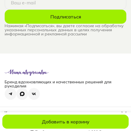
Подписаться
Нажимая «Подписаться», вы даете согласие на обработку
указанных персональных данных в целях получения
информационной и рекламной рассылки
Бренд вдохновляющих и качественных решений для
рукоделия
Контакты
Телефон
Добавить в корзину
8 (965) 828-69-00
© niti_live
Оплата
Доставка
Правила возврата
Реквизиты
Оферт
Эл. почта