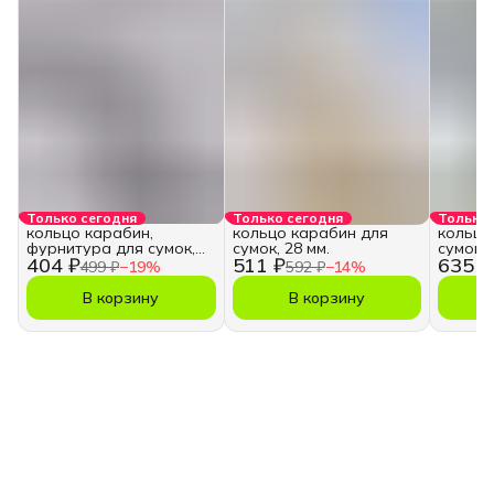
Только сегодня
Только сегодня
Только 
кольцо карабин,
кольцо карабин для
кольцо
фурнитура для сумок,
сумок, 28 мм.
сумок, 
404 ₽
511 ₽
635 ₽
28 мм.
499 ₽
−
19
%
592 ₽
−
14
%
В корзину
В корзину