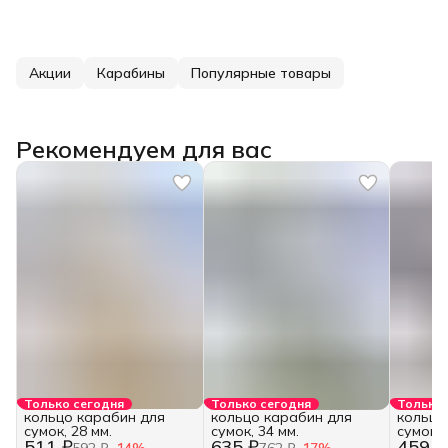
Акции
Карабины
Популярные товары
Рекомендуем для вас
Только сегодня
Только сегодня
Только 
кольцо карабин для
кольцо карабин для
кольцо
сумок, 28 мм.
сумок, 34 мм.
сумок, 
511 ₽
635 ₽
459 ₽
592 ₽
−
14
%
762 ₽
−
17
%