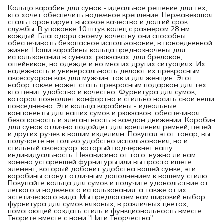
Кольцо карабин для сумок - идеальное решение для тех,
кто хочет обеспечить надежное крепление. Нержавеющая
сталь гарантирует высокое качество и долгий срок
службы. В упаковке 10 штук колец с размером 28 мм.
каждый. Благодаря своему качеству они способны
обеспечивать безопасное использование, в повседневной
жизни. Наши карабины кольца предназначены для
использования в сумках, рюкзаках, для брелоков,
ошейников, на одежде и во многих других ситуациях. Их
надежность и универсальность делают их прекрасным
аксессуаром как для мужчин, так и для женщин. Этот
набор также может стать прекрасным подарком для тех,
кто ценит удобство и качество. Фурнитура для сумок,
которая позволяет комфортно и стильно носить свои вещи
повседневно. Эти кольца карабины - идеальные
компоненты для ваших сумок и рюкзаков, обеспечивая
безопасность и элегантность в каждом движении. Карабин
для сумок отлично подойдет для крепления ремней, цепей
и других ручек к вашим изделиям. Покупая этот товар, вы
получаете не только удобство использования, но и
стильный аксессуар, который подчеркнет вашу
индивидуальность. Независимо от того, нужна ли вам
замена устаревшей фурнитуры или вы просто ищете
элемент, который добавит удобства вашей сумке, эти
карабины станут отличным дополнением к вашему стилю.
Покупайте кольца для сумок и получите удовольствие от
легкого и надежного использования, а также от их
эстетического вида. Мы предлагаем вам широкий выбор
фурнитура для сумок вязаных, в различных цветах,
помогающей создать стиль и функциональность вместе.
Творите вместе с нами "Нити Творчества".