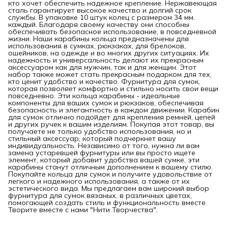
кто хочет обеспечить надежное крепление. Нержавеющая
сталь гарантирует высокое качество и долгий срок
службы. В упаковке 10 штук колец с размером 34 мм.
каждый. Благодаря своему качеству они способны
обеспечивать безопасное использование, в повседневной
жизни. Наши карабины кольца предназначены для
использования в сумках, рюкзаках, для брелоков,
ошейников, на одежде и во многих других ситуациях. Их
надежность и универсальность делают их прекрасным
аксессуаром как для мужчин, так и для женщин. Этот
набор также может стать прекрасным подарком для тех,
кто ценит удобство и качество. Фурнитура для сумок,
которая позволяет комфортно и стильно носить свои вещи
повседневно. Эти кольца карабины - идеальные
компоненты для ваших сумок и рюкзаков, обеспечивая
безопасность и элегантность в каждом движении. Карабин
для сумок отлично подойдет для крепления ремней, цепей
и других ручек к вашим изделиям. Покупая этот товар, вы
получаете не только удобство использования, но и
стильный аксессуар, который подчеркнет вашу
индивидуальность. Независимо от того, нужна ли вам
замена устаревшей фурнитуры или вы просто ищете
элемент, который добавит удобства вашей сумке, эти
карабины станут отличным дополнением к вашему стилю.
Покупайте кольца для сумок и получите удовольствие от
легкого и надежного использования, а также от их
эстетического вида. Мы предлагаем вам широкий выбор
фурнитура для сумок вязаных, в различных цветах,
помогающей создать стиль и функциональность вместе.
Творите вместе с нами "Нити Творчества".