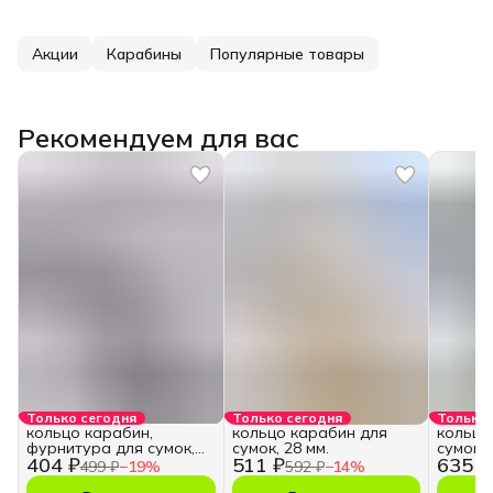
Акции
Карабины
Популярные товары
Рекомендуем для вас
Только сегодня
Только сегодня
Только 
кольцо карабин,
кольцо карабин для
кольцо
фурнитура для сумок,
сумок, 28 мм.
сумок, 
404 ₽
511 ₽
635 ₽
28 мм.
499 ₽
−
19
%
592 ₽
−
14
%