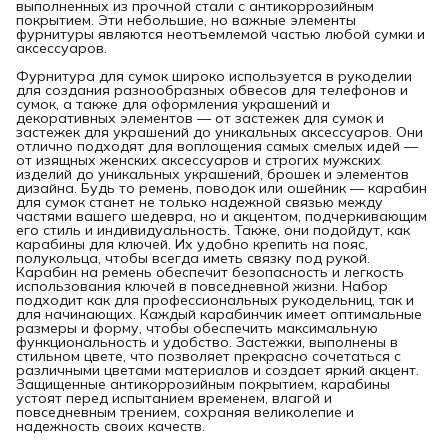
выполненных из прочной стали с антикоррозийным
покрытием. Эти небольшие, но важные элементы
фурнитуры являются неотъемлемой частью любой сумки и
аксессуаров.
Фурнитура для сумок широко используется в рукоделии
для создания разнообразных обвесов для телефонов и
сумок, а также для оформления украшений и
декоративных элементов — от застежек для сумок и
застежек для украшений до уникальных аксессуаров. Они
отлично подходят для воплощения самых смелых идей —
от изящных женских аксессуаров и строгих мужских
изделий до уникальных украшений, брошек и элементов
дизайна. Будь то ремень, поводок или ошейник — карабин
для сумок станет не только надежной связью между
частями вашего шедевра, но и акцентом, подчеркивающим
его стиль и индивидуальность. Также, они подойдут, как
карабины для ключей. Их удобно крепить на пояс,
полукольца, чтобы всегда иметь связку под рукой.
Карабин на ремень обеспечит безопасность и легкость
использования ключей в повседневной жизни. Набор
подходит как для профессиональных рукодельниц, так и
для начинающих. Каждый карабинчик имеет оптимальные
размеры и форму, чтобы обеспечить максимальную
функциональность и удобство. Застежки, выполнены в
стильном цвете, что позволяет прекрасно сочетаться с
различными цветами материалов и создает яркий акцент.
Защищенные антикоррозийным покрытием, карабины
устоят перед испытанием временем, влагой и
повседневным трением, сохраняя великолепие и
надежность своих качеств.