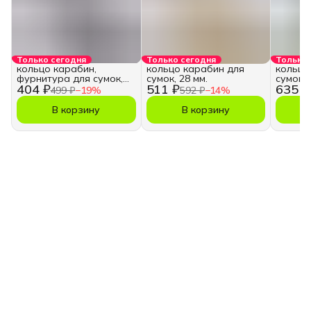
Только сегодня
Только сегодня
Только 
кольцо карабин,
кольцо карабин для
кольцо
фурнитура для сумок,
сумок, 28 мм.
сумок, 
404 ₽
511 ₽
635 ₽
28 мм.
499 ₽
−
19
%
592 ₽
−
14
%
В корзину
В корзину