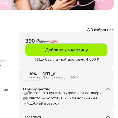
В избранное
390 ₽
520 ₽
−
25
%
Добавить в корзину
До бесплатной доставки:
4 000 ₽
ских
−10%
ОПТ
При
промокод
При покупке от 4 000 ₽
ацией
вный
Преимущества
ение
Доставка в пункты выдачи или до двери
ов на
оре
Оплата — картой, СБП или наличными
ских
Удобный возврат
олос
Доставка