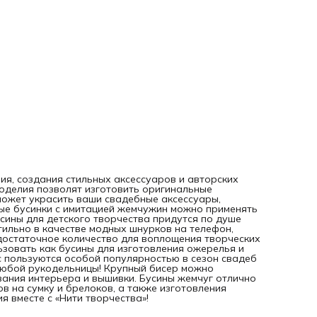
выпускных. Бусины для рукоделия и творчества это мечта
любой рукодельницы! Крупный бисер можно использоват
украшения одежды и обуви, для декорирования интерьер
вышивки. Бусины жемчуг отлично подойдут для создания
трендовых аксессуаров 2026 - обвесов на сумку и брелок
также изготовления игрушек амигуруми из бисера.
Создавайте уникальные изделия вместе с «Нити творчеств
я, создания стильных аксессуаров и авторских
оделия позволят изготовить оригинальные
оможет украсить ваши свадебные аксессуары,
овые бусинки с имитацией жемчужин можно применять
сины для детского творчества придутся по душе
тильно в качестве модных шнурков на телефон,
- достаточное количество для воплощения творческих
ьзовать как бусины для изготовления ожерелья и
ос пользуются особой популярностью в сезон свадеб
 любой рукодельницы! Крупный бисер можно
ания интерьера и вышивки. Бусины жемчуг отлично
в на сумку и брелоков, а также изготовления
я вместе с «Нити творчества»!