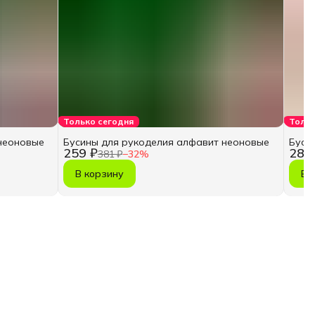
Только сегодня
Тольк
неоновые
Бусины для рукоделия алфавит неоновые
Буси
259 ₽
287
381 ₽
−
32
%
В корзину
В 