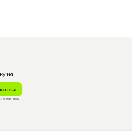
ку на
саться
сональных