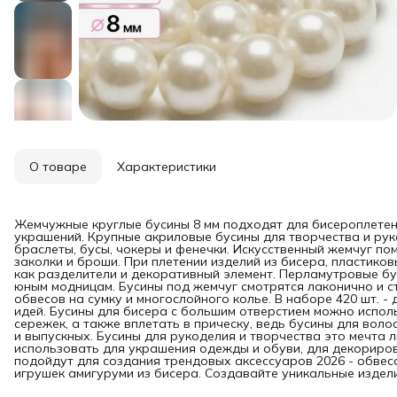
О товаре
Характеристики
Жемчужные круглые бусины 8 мм подходят для бисероплетени
украшений. Крупные акриловые бусины для творчества и рук
браслеты, бусы, чокеры и фенечки. Искусственный жемчуг п
заколки и броши. При плетении изделий из бисера, пластик
как разделители и декоративный элемент. Перламутровые бу
юным модницам. Бусины под жемчуг смотрятся лаконично и с
обвесов на сумку и многослойного колье. В наборе 420 шт. 
идей. Бусины для бисера с большим отверстием можно испол
сережек, а также вплетать в прическу, ведь бусины для вол
и выпускных. Бусины для рукоделия и творчества это мечта
использовать для украшения одежды и обуви, для декориров
подойдут для создания трендовых аксессуаров 2026 - обвесо
игрушек амигуруми из бисера. Создавайте уникальные издели