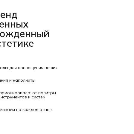
ренд
венных
рожденный
стетике
иалы для воплощения ваших
ания и наполнить
гармонировало: от палитры
нструментов и систем
рживаем на каждом этапе