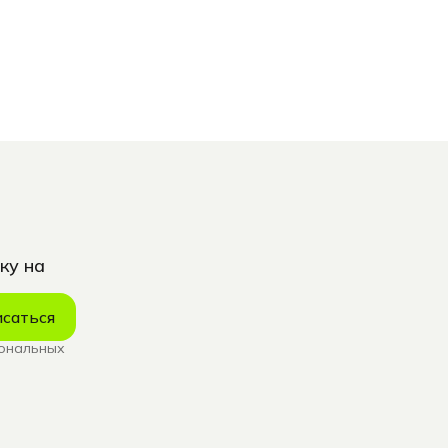
ку на
саться
сональных