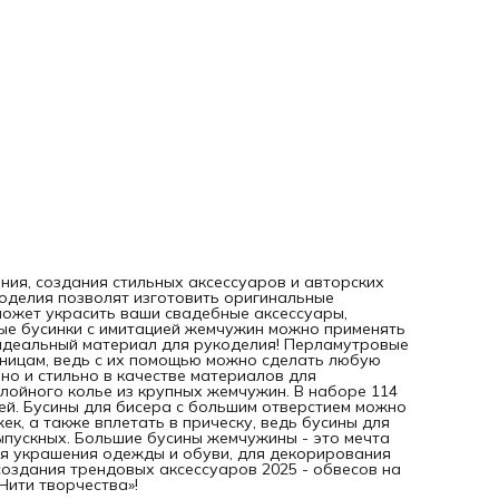
использовать как бусины для изготовления ожерелья и
сережек, а также вплетать в прическу, ведь бусины для в
пользуются особой популярностью в сезон свадеб и
выпускных. Большие бусины жемчужины - это мечта любо
рукодельницы! Крупный бисер можно использовать для
украшения одежды и обуви, для декорирования интерьер
вышивки. Бусины жемчуг отлично подойдут для создания
трендовых аксессуаров 2025 - обвесов на сумку и брелок
Создавайте уникальные изделия вместе с «Нити творчеств
ия, создания стильных аксессуаров и авторских
оделия позволят изготовить оригинальные
оможет украсить ваши свадебные аксессуары,
овые бусинки с имитацией жемчужин можно применять
 идеальный материал для рукоделия! Перламутровые
дницам, ведь с их помощью можно сделать любую
чно и стильно в качестве материалов для
слойного колье из крупных жемчужин. В наборе 114
дей. Бусины для бисера с большим отверстием можно
к, а также вплетать в прическу, ведь бусины для
ыпускных. Большие бусины жемчужины - это мечта
я украшения одежды и обуви, для декорирования
создания трендовых аксессуаров 2025 - обвесов на
Нити творчества»!