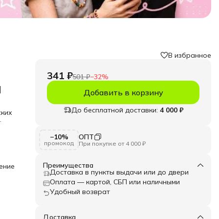
В избранное
341 ₽
501 ₽
−
32
%
м
Добавить в корзину
До бесплатной доставки:
4 000 ₽
ских
−10%
ОПТ
При
промокод
При покупке от 4 000 ₽
ацией
для
Преимущества
ение
тва
Доставка в пункты выдачи или до двери
жно
Оплата — картой, СБП или наличными
я
Удобный возврат
шт. -
.
Доставка