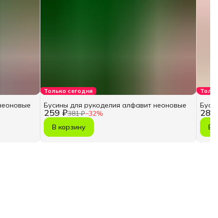
Только сегодня
Тольк
неоновые
Бусины для рукоделия алфавит неоновые
Буси
259 ₽
287
381 ₽
−
32
%
В корзину
В 