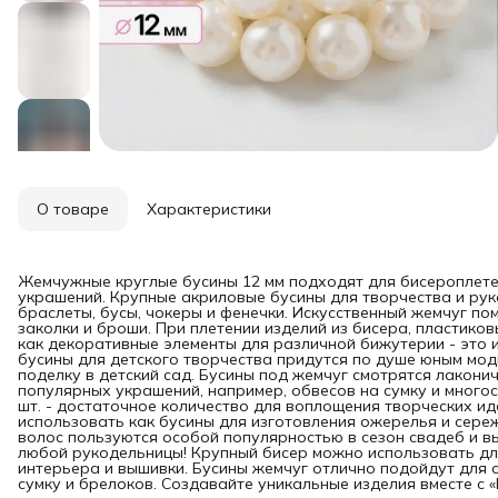
О товаре
Характеристики
Жемчужные круглые бусины 12 мм подходят для бисероплетен
украшений. Крупные акриловые бусины для творчества и рук
браслеты, бусы, чокеры и фенечки. Искусственный жемчуг п
заколки и броши. При плетении изделий из бисера, пластик
как декоративные элементы для различной бижутерии - это
бусины для детского творчества придутся по душе юным мо
поделку в детский сад. Бусины под жемчуг смотрятся лакони
популярных украшений, например, обвесов на сумку и много
шт. - достаточное количество для воплощения творческих и
использовать как бусины для изготовления ожерелья и сереже
волос пользуются особой популярностью в сезон свадеб и в
любой рукодельницы! Крупный бисер можно использовать дл
интерьера и вышивки. Бусины жемчуг отлично подойдут для 
сумку и брелоков. Создавайте уникальные изделия вместе с «