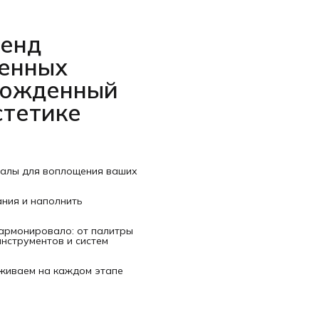
ренд
венных
рожденный
стетике
иалы для воплощения ваших
ания и наполнить
гармонировало: от палитры
нструментов и систем
рживаем на каждом этапе