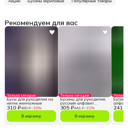
Акции
Бусины акриловые
Популярные товары
Рекомендуем для вас
Только сегодня
Только сегодня
Только 
Бусы для рукоделия на
Бусины для рукоделия,
Бусины
нитке жемчужные
русский алфавит,
алфави
310 ₽
305 ₽
241 ₽
кубики
480 ₽
−
35
%
441 ₽
−
31
%
В корзину
В корзину