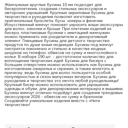
Жемчужные круглые бусины 10 мм подходят для
бисероплетения, создания стильных аксессуаров и
авторских украшений. Крупные акриловые бусины для
творчества и рукоделия позволят изготовить
оригинальные браслеты, бусы, чокеры и фенечки.
Искусственный жемчуг поможет украсить ваши аксессуары
для волос, заколки и броши. При плетении изделий из
бисера, пластиковые бусинки с имитацией жемчужин
можно применять как разделители и декоративный
элемент. Глянцевые бусины для детского творчества
придутся по душе юным модницам. Бусины под жемчуг
смотрятся лаконично и стильно в качестве модных
шнурков на телефон, обвесов на сумку и многослойного
колье. В наборе 190 шт. - достаточное количество для
воплощения творческих идей. Бусины для бисера с
большим отверстием можно использовать как бусины для
изготовления ожерелья и сережек, а также вплетать в
прическу, ведь бусины для волос пользуются особой
популярностью в сезон выпускных вечеров. Бусины для
рукоделия и творчества это мечта любой рукодельницы!
Крупный бисер можно использовать для украшения
одежды и обуви, для декорирования интерьера и вышивки.
Бусины жемчуг отлично подойдут для создания трендовых
аксессуаров 2026 - обвесов на сумку и брелоков.
Создавайте уникальные изделия вместе с «Нити
творчества»!