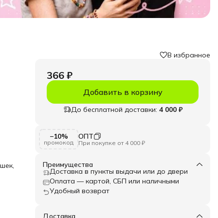
В избранное
366 ₽
Добавить в корзину
До бесплатной доставки:
4 000 ₽
ания
−10%
ОПТ
аза
промокод
При покупке от 4 000 ₽
ым
т для
Преимущества
шек,
Доставка в пункты выдачи или до двери
Оплата — картой, СБП или наличными
 Эти
Удобный возврат
ых
ство
айте
а,
Доставка