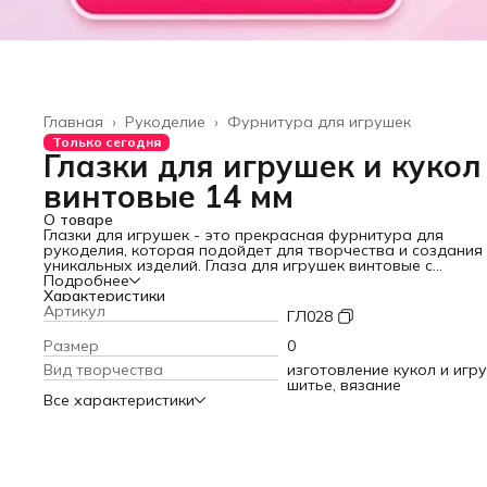
Главная
›
Рукоделие
›
Фурнитура для игрушек
Только сегодня
Глазки для игрушек и кукол
винтовые 14 мм
О товаре
Глазки для игрушек - это прекрасная фурнитура для
рукоделия, которая подойдет для творчества и создания
уникальных изделий. Глаза для игрушек винтовые с
фиксатором, представлены в черном цвете. Эти глазки
Подробнее
идеально подойдут как для шитья, валяния, так и для вяз
Характеристики
игрушек различных форм и размеров, также подойдут гл
Артикул
ГЛ028
для амигуруми.
Этот набор фурнитуры для рукоделия станет незаменим
Размер
0
элементом для вашего творчества. Он идеально подойде
Вид творчества
изготовление кукол и игру
изготовления мягких игрушек, кукол и других поделок. В
шитье, вязание
упаковке содержится целых 25 пар глаз для игрушек
Все характеристики
диаметром 14 мм каждый. В наборе есть фиксаторы для
глазок, что позволяет надеждно закрепить их на изделии.
винтовые глазки для поделок придают игрушкам сказочн
животных особую индивидуальность. Превосходное каче
материала обеспечивает долговечность изделий. Развив
свое мастерство вместе с этими глазами высокого качеств