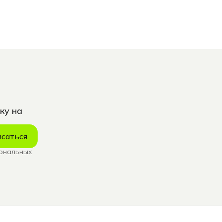
ку на
саться
сональных