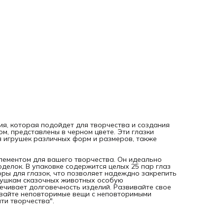
создавайте неповторимые вещи с неповторимыми деталям
Воплощайте Ваши творческие задумки вместе с "Нити
творчества".
ия, которая подойдет для творчества и создания
м, представлены в черном цвете. Эти глазки
ия игрушек различных форм и размеров, также
лементом для вашего творчества. Он идеально
оделок. В упаковке содержится целых 25 пар глаз
оры для глазок, что позволяет надеждно закрепить
грушкам сказочных животных особую
чивает долговечность изделий. Развивайте свое
давайте неповторимые вещи с неповторимыми
ти творчества".