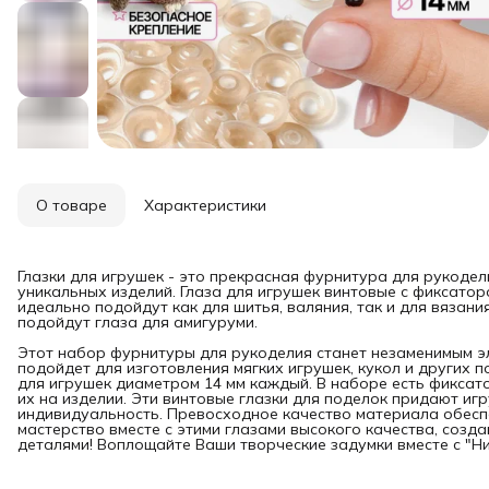
О товаре
Характеристики
Глазки для игрушек - это прекрасная фурнитура для рукодел
уникальных изделий. Глаза для игрушек винтовые с фиксаторо
идеально подойдут как для шитья, валяния, так и для вязан
подойдут глаза для амигуруми.
Этот набор фурнитуры для рукоделия станет незаменимым э
подойдет для изготовления мягких игрушек, кукол и других п
для игрушек диаметром 14 мм каждый. В наборе есть фиксат
их на изделии. Эти винтовые глазки для поделок придают и
индивидуальность. Превосходное качество материала обеспе
мастерство вместе с этими глазами высокого качества, соз
деталями! Воплощайте Ваши творческие задумки вместе с "Ни