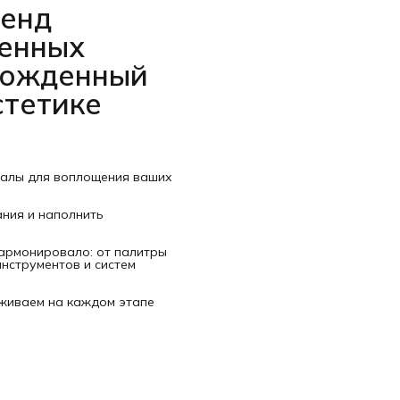
ренд
венных
рожденный
стетике
иалы для воплощения ваших
ания и наполнить
гармонировало: от палитры
нструментов и систем
рживаем на каждом этапе