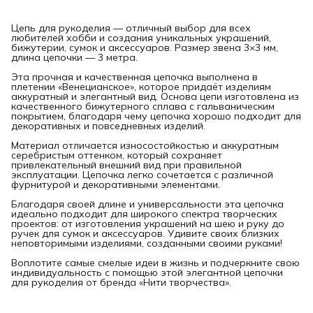
Цепь для рукоделия — отличный выбор для всех
любителей хобби и создания уникальных украшений,
бижутерии, сумок и аксессуаров. Размер звена 3×3 мм,
длина цепочки — 3 метра.
Эта прочная и качественная цепочка выполнена в
плетении «Венецианское», которое придаёт изделиям
аккуратный и элегантный вид. Основа цепи изготовлена из
качественного бижутерного сплава с гальваническим
покрытием, благодаря чему цепочка хорошо подходит для
декоративных и повседневных изделий.
Материал отличается износостойкостью и аккуратным
серебристым оттенком, который сохраняет
привлекательный внешний вид при правильной
эксплуатации. Цепочка легко сочетается с различной
фурнитурой и декоративными элементами.
Благодаря своей длине и универсальности эта цепочка
идеально подходит для широкого спектра творческих
проектов: от изготовления украшений на шею и руку до
ручек для сумок и аксессуаров. Удивите своих близких
неповторимыми изделиями, созданными своими руками!
Воплотите самые смелые идеи в жизнь и подчеркните свою
индивидуальность с помощью этой элегантной цепочки
для рукоделия от бренда «Нити творчества».