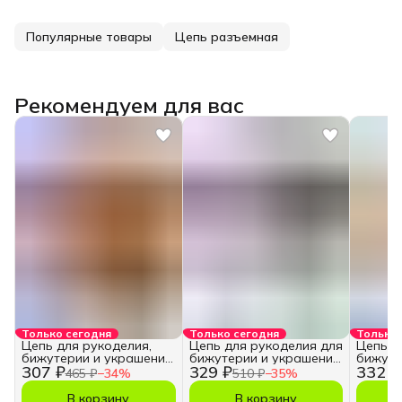
Популярные товары
Цепь разъемная
Рекомендуем для вас
Только сегодня
Только сегодня
Только 
Цепь для рукоделия,
Цепь для рукоделия для
Цепь д
бижутерии и украшений
бижутерии и украшений
бижуте
307 ₽
329 ₽
332 ₽
3,5х5 мм.
5,5х7,5 мм.
5,5х7,5
465 ₽
−
34
%
510 ₽
−
35
%
В корзину
В корзину