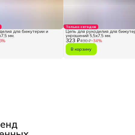
Только сегодня
делия для бижутерии и
Цепь для рукоделия для бижуте
7,5 мм.
украшений 5,5х7,5 мм.
323 ₽
5
%
490 ₽
−
34
%
В корзину
ренд
венных