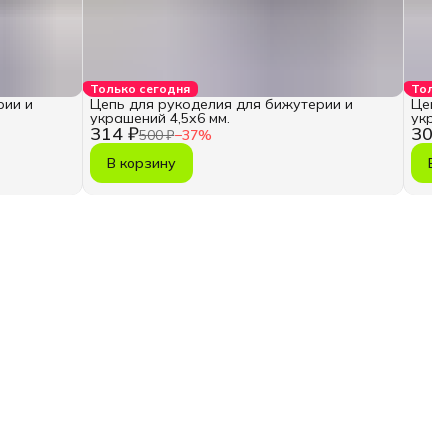
Только сегодня
Тольк
рии и
Цепь для рукоделия для бижутерии и
Цепь
украшений 4,5х6 мм.
украш
314 ₽
302
500 ₽
−
37
%
В корзину
В 