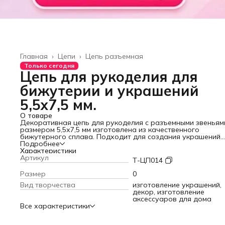
Главная
›
Цепи
›
Цепь разъемная
Только сегодня
Цепь для рукоделия для
бижутерии и украшений
5,5х7,5 мм.
О товаре
Декоративная цепь для рукоделия с разъемными звеньям
размером 5,5х7,5 мм изготовлена из качественного
бижутерного сплава. Подходит для создания украшений
различных видов: колье, браслетов, кулонов и других изд
Подробнее
Цепочка для рукоделия – стильный и прочный аксессуар 
Характеристики
декора обуви, одежды, сумок, изделий из кожгалантереи 
Артикул
Т-ЦП014
декорирования интерьера. Металлическую цепь можно
использовать как ремешок для готовой сумочки или клатч
Размер
0
фурнитуру для изготовления бижутерии, аксессуар для
Вид творчества
изготовление украшений,
рукоделия для женщин. Цепь – легкая, но при этом доста
декор, изготовление
прочная. С цепочкой легко работать даже начинающим
аксессуаров для дома
рукодельницам. Она крепкая, не растягивается и легко
Все характеристики
декорируется.