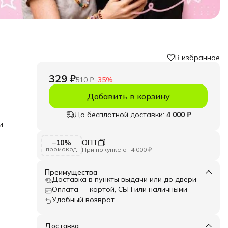
В избранное
329 ₽
510 ₽
−
35
%
Добавить в корзину
До бесплатной доставки:
4 000 ₽
и
−10%
ОПТ
елий.
промокод
При покупке от 4 000 ₽
для
и
Преимущества
а,
Доставка в пункты выдачи или до двери
точно
Оплата — картой, СБП или наличными
Удобный возврат
Доставка