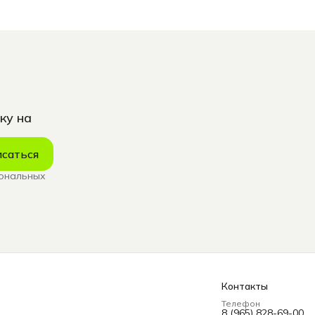
ку на
саться
сональных
Контакты
Телефон
8 (965) 828-69-00