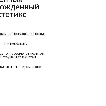
рожденный
стетике
иалы для воплощения ваших
ания и наполнить
гармонировало: от палитры
нструментов и систем
рживаем на каждом этапе