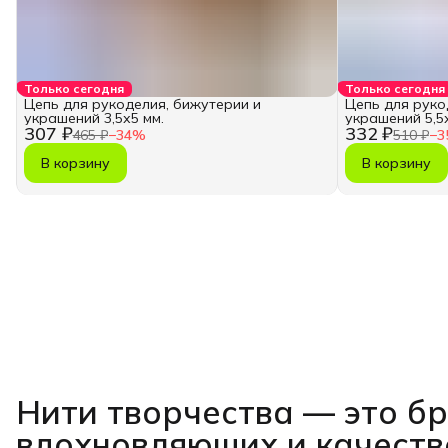
Только сегодня
Только сегодня
Цепь для рукоделия, бижутерии и
Цепь для руко
украшений 3,5х5 мм.
украшений 5,5х
307 ₽
332 ₽
465 ₽
−
34
%
510 ₽
−
3
В корзину
В корзину
Нити творчества
— это б
вдохновляющих и качест