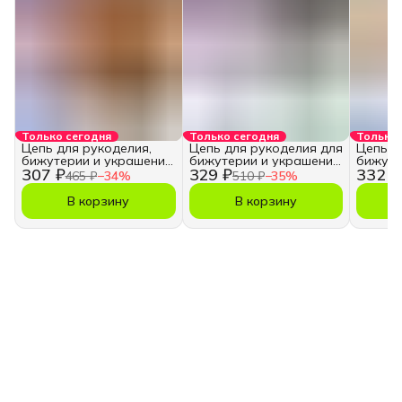
Только сегодня
Только сегодня
Только 
Цепь для рукоделия,
Цепь для рукоделия для
Цепь д
бижутерии и украшений
бижутерии и украшений
бижуте
307 ₽
329 ₽
332 ₽
3,5х5 мм.
5,5х7,5 мм.
5,5х7,5
465 ₽
−
34
%
510 ₽
−
35
%
В корзину
В корзину