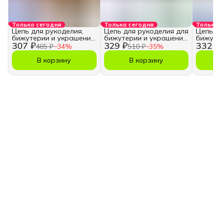
Только сегодня
Только сегодня
Только 
Цепь для рукоделия,
Цепь для рукоделия для
Цепь д
бижутерии и украшений
бижутерии и украшений
бижуте
307 ₽
329 ₽
332 ₽
3,5х5 мм.
5,5х7,5 мм.
5,5х7,5
465 ₽
−
34
%
510 ₽
−
35
%
В корзину
В корзину