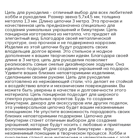
Цепь для рукоделия - отличный выбор для всех любителей
хобби и рукоделия. Размер звена 5,7х4,5 мм, толщина
металла 1,3 мм. Длина цепочки 3 метра. Эта прочная и
качественная цепь предназначена специально для
создания уникальных украшений и бижутерии. Цепь
панцирная изготовлена из металла, что придает ей
элегантный вид. Благодаря своей металлической
структуре, она прочная и не подвержена коррозии.
Изделия из этой цепочки будут радовать своих
владельцев долгое время. Это стильное и модное
дополнение к вашим творческим идеям. Благодаря своей
длине в 3 метра, цепь для рукоделия позволяет
реализовать самые смелые дизайнерские задумки. Она
идеально подходит для создания украшений на подарок.
Удивите ваших близких неповторимыми изделиями,
сделанными своими руками. Цепь для рукоделия
изготовлена из нержавеющей стали, что делает ее стойкой
к воздействию влаги и механическим повреждениям. Вы
можете быть уверены в качестве и долговечности этого
материала. Цепь панцирная подходит для широкого
спектра рукодельных проектов. Будь то создание
бижутерии, декора для аксессуаров или других поделок,
эта универсальная цепочка будет вашим незаменимым
помощником. Не упустите возможность порадовать своих
близких неповторимыми подарками. Цепочка для
бижутерии станет отличным выбором для создания
украшений, которые будут носить с любовью и приятными
воспоминаниями. Фурнитура для бижутерии - ваш
незаменимый помощник в творческом процессе. Хобби и
рукоделие станут еще интереснее и увлекательнее с этой