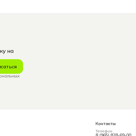
ку на
саться
сональных
Контакты
Телефон
8 (965) 828-69-00