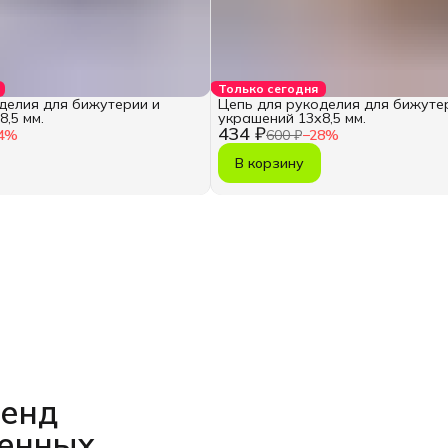
Только сегодня
делия для бижутерии и
Цепь для рукоделия для бижуте
,5 мм.
украшений 13х8,5 мм.
434 ₽
4
%
600 ₽
−
28
%
В корзину
ренд
венных