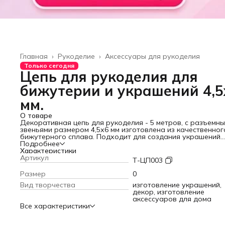
Главная
›
Рукоделие
›
Аксессуары для рукоделия
Только сегодня
Цепь для рукоделия для
бижутерии и украшений 4,5
мм.
О товаре
Декоративная цепь для рукоделия - 5 метров, с разъемн
звеньями размером 4,5х6 мм изготовлена из качественног
бижутерного сплава. Подходит для создания украшений
различных видов: колье, браслетов, кулонов и других изд
Подробнее
Цепочка для рукоделия – стильный и прочный аксессуар 
Характеристики
декора обуви, одежды, сумок, изделий из кожгалантереи 
Артикул
Т-ЦП003
декорирования интерьера. Металлическую цепь можно
использовать как ремешок для готовой сумочки или клатч
Размер
0
фурнитуру для изготовления бижутерии, аксессуар для
Вид творчества
изготовление украшений,
рукоделия для женщин. Стальная цепь – блестящая и проч
декор, изготовление
С цепочкой легко работать даже начинающим рукодельн
аксессуаров для дома
Она крепкая, не растягивается и легко декорируется.
Все характеристики