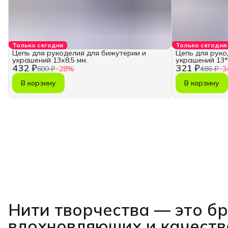
Только сегодня
Только сегодня
Цепь для рукоделия для бижутерии и
Цепь для руко
украшений 13х8,5 мм.
украшений 13*8
432 ₽
321 ₽
600 ₽
−
28
%
486 ₽
−
3
В корзину
В корзину
Нити творчества
— это б
вдохновляющих и качест