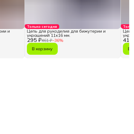
Только сегодня
Тольк
рии и
Цепь для рукоделия для бижутерии и
Цепь
украшений 11х16 мм.
укра
295 ₽
410
461 ₽
−
36
%
В корзину
В 