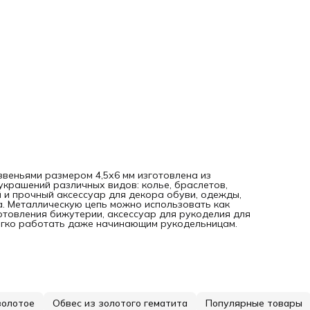
звеньями размером 4,5х6 мм изготовлена из
украшений различных видов: колье, браслетов,
й и прочный аксессуар для декора обуви, одежды,
а. Металлическую цепь можно использовать как
отовления бижутерии, аксессуар для рукоделия для
легко работать даже начинающим рукодельницам.
золотое
Обвес из золотого гематита
Популярные товары