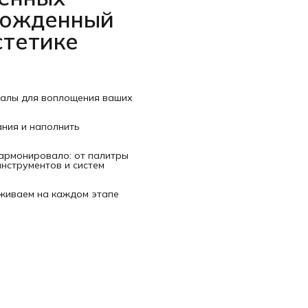
рожденный
стетике
иалы для воплощения ваших
ания и наполнить
гармонировало: от палитры
нструментов и систем
рживаем на каждом этапе