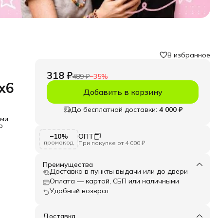
В избранное
318 ₽
489 ₽
−
35
%
х6
Добавить в корзину
До бесплатной доставки:
4 000 ₽
ыми
о
−10%
ОПТ
елий.
промокод
При покупке от 4 000 ₽
для
и
Преимущества
а,
Доставка в пункты выдачи или до двери
ная.
Оплата — картой, СБП или наличными
ицам.
Удобный возврат
Доставка