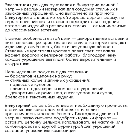
Элегантная цепь для рукоделия и бижутерии длиной 1
метр — идеальный материал для создания стильных и
изысканных украшений. Она выполнена из прочного
бижутерного сплава, который хорошо держит форму, не
теряет внешний вид и отлично подходит для создания
авторских изделий в различных стилях — от минимализма
до классической эстетики.
Главная особенность этой цепи — декоративные вставки в
виде сверкающих кристаллов из стекла, которые придают
изделию утончённость, блеск и визуальную лёгкость.
Стеклянные кристаллы красиво ловят свет, создавая
эффект дорогой ювелирной работы, благодаря чему
каждое украшение выглядит более выразительным и
аккуратным.
Цепь идеально подходит для создания:
— браслетов и цепочек на руку;
— стильных колье и длинных украшений;
— подвесок и кулонов;
— элементов для серьг и комплекта украшений;
— декоративных ремешков, аксессуаров для сумок,
брелоков и текстильных изделий.
Бижутерный сплав обеспечивает необходимую прочность,
а стеклянные кристаллы добавляют изделию
праздничность и завершённость. Благодаря длине в 1
метр вы легко сможете подобрать нужный формат —
оставить цепочку цельной, использовать её частями или
комбинировать с другой фурнитурой для украшений,
создавая уникальные композиции.