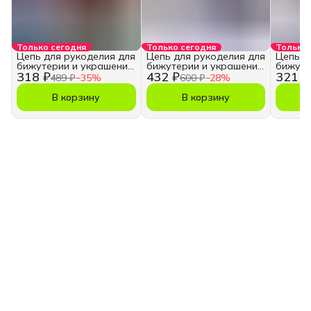
Только сегодня
Только сегодня
Только 
Цепь для рукоделия для
Цепь для рукоделия для
Цепь д
бижутерии и украшений
бижутерии и украшений
бижуте
318 ₽
432 ₽
321 ₽
4,5х6 мм.
13х8,5 мм.
13*8,5 
489 ₽
−
35
%
600 ₽
−
28
%
В корзину
В корзину