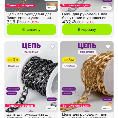
Только сегодня
Только сегодня
Цепь для рукоделия для
Цепь для рукоделия для
бижутерии и украшений
бижутерии и украшений
318 ₽
432 ₽
4,5х6 мм.
13х8,5 мм.
489 ₽
−
35
%
600 ₽
−
28
%
В корзину
В корзину
Только сегодня
Только сегодня
Цепь для рукоделия для
Цепь для рукоделия для