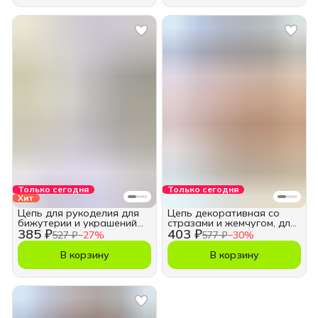
Только сегодня
Только сегодня
Хит
Цепь для рукоделия для
Цепь декоративная со
бижутерии и украшений
стразами и жемчугом, для
385 ₽
403 ₽
10х15 мм.
бижутерии
527 ₽
−
27
%
577 ₽
−
30
%
В корзину
В корзину