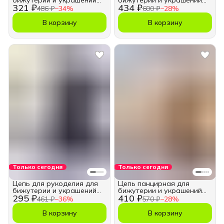
бижутерии и украшений
бижутерии и украшений
321 ₽
434 ₽
13*8,5 мм.
13х8,5 мм.
486 ₽
−
34
%
600 ₽
−
28
%
В корзину
В корзину
Только сегодня
Только сегодня
Цепь для рукоделия для
Цепь панцирная для
бижутерии и украшений
бижутерии и украшений
295 ₽
410 ₽
11х16 мм.
11х16 мм.
461 ₽
−
36
%
570 ₽
−
28
%
В корзину
В корзину