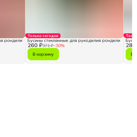
Только сегодня
Тольк
ия рондели
Бусины стеклянные для рукоделия рондели
Буси
260 ₽
286
371 ₽
−
30
%
В корзину
В 