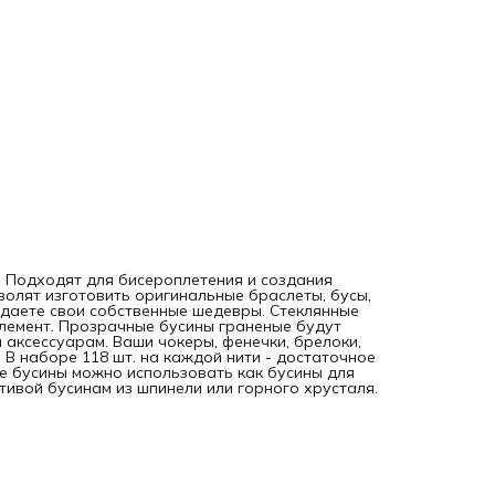
ке. Подходят для бисероплетения и создания
волят изготовить оригинальные браслеты, бусы,
здаете свои собственные шедевры. Стеклянные
элемент. Прозрачные бусины граненые будут
 аксессуарам. Ваши чокеры, фенечки, брелоки,
 В наборе 118 шт. на каждой нити - достаточное
е бусины можно использовать как бусины для
тивой бусинам из шпинели или горного хрусталя.