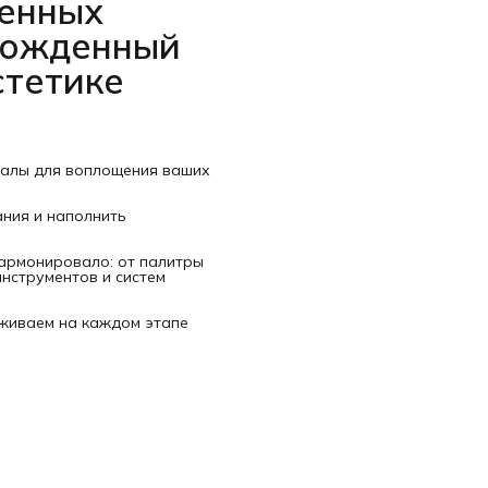
венных
рожденный
стетике
иалы для воплощения ваших
ания и наполнить
гармонировало: от палитры
нструментов и систем
рживаем на каждом этапе