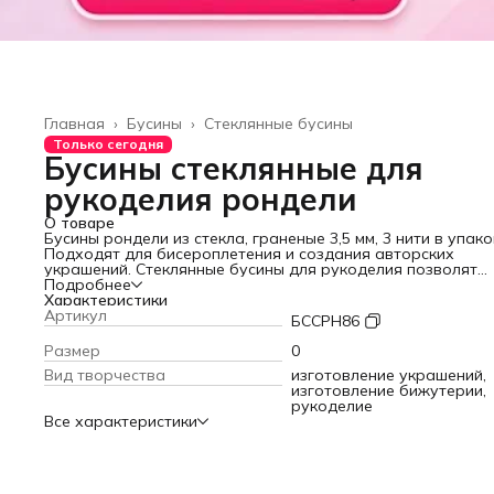
Главная
›
Бусины
›
Стеклянные бусины
Только сегодня
Бусины стеклянные для
рукоделия рондели
О товаре
Бусины рондели из стекла, граненые 3,5 мм, 3 нити в упако
Подходят для бисероплетения и создания авторских
украшений. Стеклянные бусины для рукоделия позволят
изготовить оригинальные браслеты, бусы, колье, ожерель
Подробнее
При плетении аксессуаров из бисера Вы создаете свои
Характеристики
собственные шедевры. Стеклянные бусинки можно примен
Артикул
БССРН86
как разделители и декоративный элемент. Прозрачные б
граненые будут переливаться и сиять на солнце, привлек
Размер
0
внимание к Вашим аксессуарам. Ваши чокеры, фенечки,
Вид творчества
изготовление украшений,
брелоки, сережки с нашими бусинами всегда смотрятся яр
изготовление бижутерии,
стильно. В наборе 118 шт. на каждой нити - достаточное
рукоделие
количество для воплощения идей для рукоделия. Хруста
Все характеристики
бусины можно использовать как бусины для браслетов и
чокера. Бусины стекло будут отличной альтернативой
бусинам из шпинели или горного хрусталя. Создавайте
уникальные изделия вместе с «Нити творчества»!