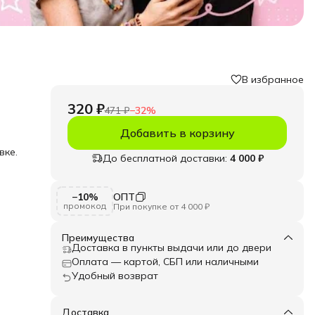
В избранное
320 ₽
471 ₽
−
32
%
Добавить в корзину
вке.
До бесплатной доставки:
4 000 ₽
е.
−10%
ОПТ
ять
промокод
При покупке от 4 000 ₽
усины
ая
Преимущества
ко и
Доставка в пункты выдачи или до двери
льные
Оплата — картой, СБП или наличными
Удобный возврат
Доставка