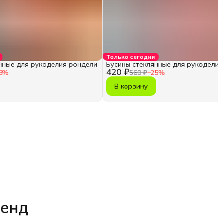
Только сегодня
нные для рукоделия рондели
Бусины стеклянные для рукодел
420 ₽
8
%
560 ₽
−
25
%
В корзину
ренд