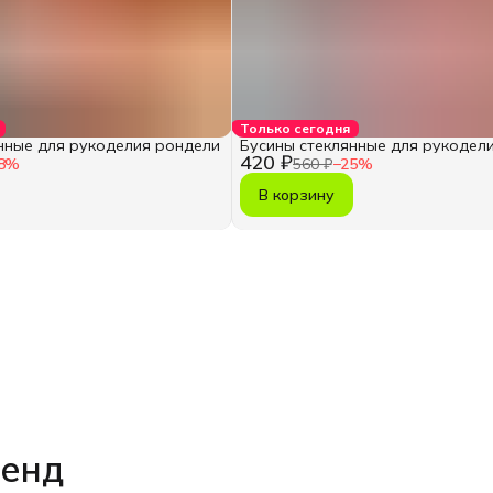
Только сегодня
нные для рукоделия рондели
Бусины стеклянные для рукодел
420 ₽
8
%
560 ₽
−
25
%
В корзину
ренд