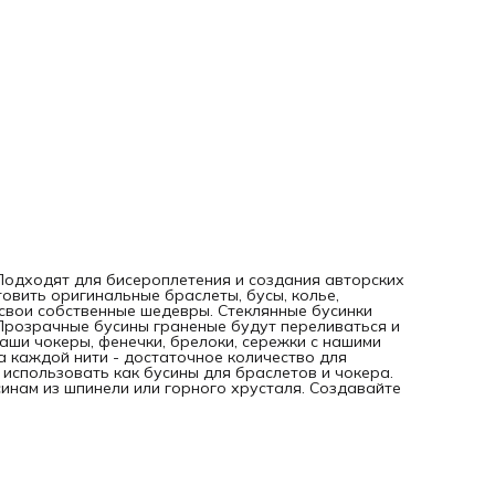
. Подходят для бисероплетения и создания авторских
овить оригинальные браслеты, бусы, колье,
 свои собственные шедевры. Стеклянные бусинки
Прозрачные бусины граненые будут переливаться и
Ваши чокеры, фенечки, брелоки, сережки с нашими
на каждой нити - достаточное количество для
использовать как бусины для браслетов и чокера.
инам из шпинели или горного хрусталя. Создавайте