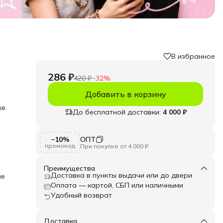
В избранное
286 ₽
420 ₽
−
32
%
Добавить в корзину
е.
До бесплатной доставки:
4 000 ₽
е.
−10%
ОПТ
ять
промокод
При покупке от 4 000 ₽
усины
ая
Преимущества
ко и
Доставка в пункты выдачи или до двери
ие
льные
Оплата — картой, СБП или наличными
Удобный возврат
.
а»!
Доставка