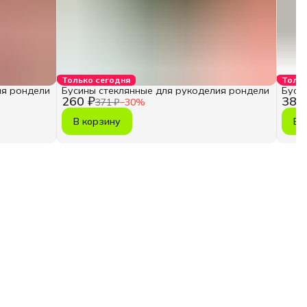
Только сегодня
Тольк
ия рондели
Бусины стеклянные для рукоделия рондели
Буси
260 ₽
385
371 ₽
−
30
%
В корзину
В 