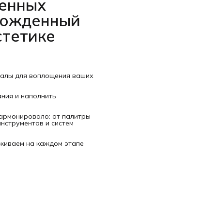
венных
рожденный
стетике
иалы для воплощения ваших
ания и наполнить
гармонировало: от палитры
нструментов и систем
рживаем на каждом этапе