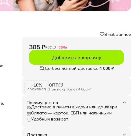
В избранное
385 ₽
520 ₽
−
26
%
Добавить в корзину
е.
До бесплатной доставки:
4 000 ₽
е.
−10%
ОПТ
ять
промокод
При покупке от 4 000 ₽
усины
ая
Преимущества
е,
ко и
Доставка в пункты выдачи или до двери
льные
Оплата — картой, СБП или наличными
Удобный возврат
.
а»!
Доставка