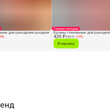
Только сегодня
нные для рукоделия рондели
Бусины стеклянные для рукодел
420 ₽
8
%
560 ₽
−
25
%
В корзину
ренд