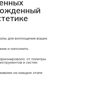
венных
рожденный
стетике
иалы для воплощения ваших
ания и наполнить
гармонировало: от палитры
нструментов и систем
рживаем на каждом этапе