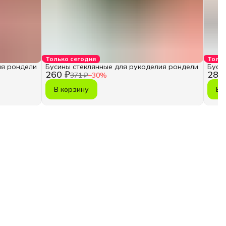
Только сегодня
Тольк
ия рондели
Бусины стеклянные для рукоделия рондели
Буси
260 ₽
286
371 ₽
−
30
%
В корзину
В 