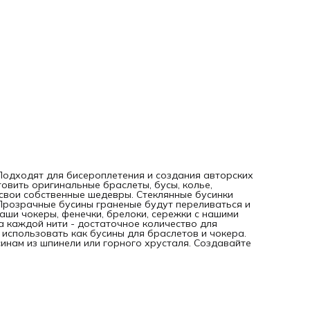
. Подходят для бисероплетения и создания авторских
овить оригинальные браслеты, бусы, колье,
 свои собственные шедевры. Стеклянные бусинки
Прозрачные бусины граненые будут переливаться и
Ваши чокеры, фенечки, брелоки, сережки с нашими
на каждой нити - достаточное количество для
использовать как бусины для браслетов и чокера.
инам из шпинели или горного хрусталя. Создавайте