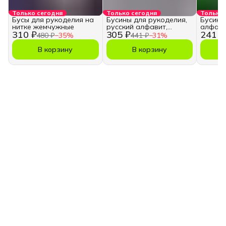
Только сегодня
Только сегодня
Только 
Бусы для рукоделия на
Бусины для рукоделия,
Бусины
нитке жемчужные
русский алфавит,
алфави
310 ₽
305 ₽
241 ₽
кубики
480 ₽
−
35
%
441 ₽
−
31
%
В корзину
В корзину