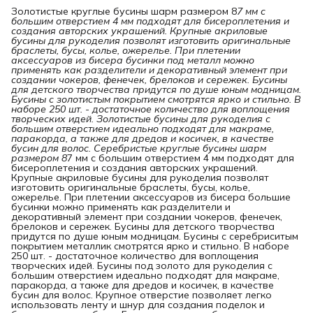
Золотистые круглые бусины шарм размером 8
7 мм с 
большим отверстием 4 мм подходят для бисероплетения и 
создания авторских украшений. Крупные акриловые 
бусины для рукоделия позволят изготовить оригинальные 
браслеты, бусы, колье, ожерелье. При плетении 
аксессуаров из бисера бусинки под металл можно 
применять как разделители и декоративный элемент при 
создании чокеров, фенечек, брелоков и сережек. Бусины 
для детского творчества придутся по душе юным модницам. 
Бусины с золотистым покрытием смотрятся ярко и стильно. В 
наборе 250 шт. - достаточное количество для воплощения 
творческих идей. Золотистые бусины для рукоделия с 
большим отверстием идеально подходят для макраме, 
паракорда, а также для дредов и косичек, в качестве 
бусин для волос. Серебристые круглые бусины шарм 
размером 8
7 мм с большим отверстием 4 мм подходят для
бисероплетения и создания авторских украшений.
Крупные акриловые бусины для рукоделия позволят
изготовить оригинальные браслеты, бусы, колье,
ожерелье. При плетении аксессуаров из бисера большие
бусинки можно применять как разделители и
декоративный элемент при создании чокеров, фенечек,
брелоков и сережек. Бусины для детского творчества
придутся по душе юным модницам. Бусины с серебриситым
покрытием металлик смотрятся ярко и стильно. В наборе
250 шт. - достаточное количество для воплощения
творческих идей. Бусины под золото для рукоделия с
большим отверстием идеально подходят для макраме,
паракорда, а также для дредов и косичек, в качестве
бусин для волос. Крупное отверстие позволяет легко
использовать ленту и шнур для создания поделок и