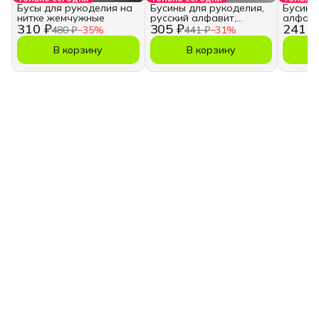
Бусы для рукоделия на
Бусины для рукоделия,
Бусины
нитке жемчужные
русский алфавит,
алфави
310 ₽
305 ₽
241 ₽
кубики
480 ₽
−
35
%
441 ₽
−
31
%
В корзину
В корзину