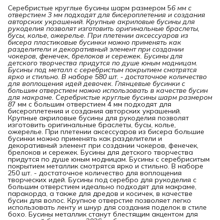
Серебристые круглые бусины шарм размером 5
6 мм с 
отверстием 3 мм подходят для бисероплетения и создания 
авторских украшений. Крупные акриловые бусины для 
рукоделия позволят изготовить оригинальные браслеты, 
бусы, колье, ожерелье. При плетении аксессуаров из 
бисера пластиковые бусинки можно применять как 
разделители и декоративный элемент при создании 
чокеров, фенечек, брелоков и сережек. Бусины для 
детского творчества придутся по душе юным модницам. 
Бусины под металл с серебристым покрытием смотрятся 
ярко и стильно. В наборе 580 шт. - достаточное количество 
для воплощения идей девочек. Глянцевые бусинки с 
большим отверстием можно использовать в качестве бусин 
для макраме. Серебристые круглые бусины шарм размером 
8
7 мм с большим отверстием 4 мм подходят для
бисероплетения и создания авторских украшений.
Крупные акриловые бусины для рукоделия позволят
изготовить оригинальные браслеты, бусы, колье,
ожерелье. При плетении аксессуаров из бисера большие
бусинки можно применять как разделители и
декоративный элемент при создании чокеров, фенечек,
брелоков и сережек. Бусины для детского творчества
придутся по душе юным модницам. Бусины с серебриситым
покрытием металлик смотрятся ярко и стильно. В наборе
250 шт. - достаточное количество для воплощения
творческих идей. Бусины под серебро для рукоделия с
большим отверстием идеально подходят для макраме,
паракорда, а также для дредов и косичек, в качестве
бусин для волос. Крупное отверстие позволяет легко
использовать ленту и шнур для создания поделок в стиле
бохо. Бусины металлик станут блестящим акцентом для