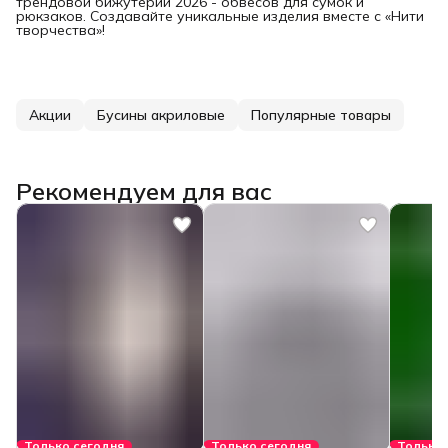
трендовой бижутерии 2026 - обвесов для сумок и
рюкзаков. Создавайте уникальные изделия вместе с «Нити
творчества»!
Акции
Бусины акриловые
Популярные товары
Рекомендуем для вас
Только сегодня
Только сегодня
Только 