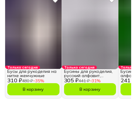
Только сегодня
Только сегодня
Только 
Бусы для рукоделия на
Бусины для рукоделия,
Бусины
нитке жемчужные
русский алфавит,
алфави
310 ₽
305 ₽
241 ₽
кубики
480 ₽
−
35
%
441 ₽
−
31
%
В корзину
В корзину