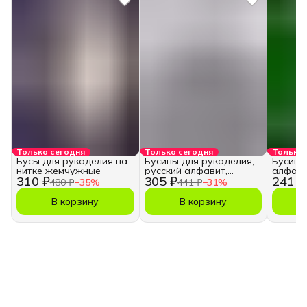
Только сегодня
Только сегодня
Только 
Бусы для рукоделия на
Бусины для рукоделия,
Бусины
нитке жемчужные
русский алфавит,
алфави
310 ₽
305 ₽
241 ₽
кубики
480 ₽
−
35
%
441 ₽
−
31
%
В корзину
В корзину