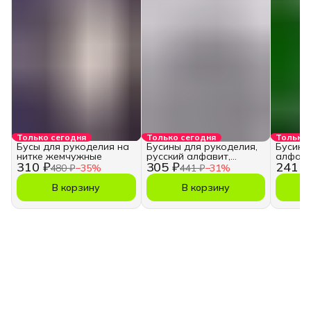
Только сегодня
Только сегодня
Только 
Бусы для рукоделия на
Бусины для рукоделия,
Бусины
нитке жемчужные
русский алфавит,
алфави
310 ₽
305 ₽
241 ₽
кубики
480 ₽
−
35
%
441 ₽
−
31
%
В корзину
В корзину