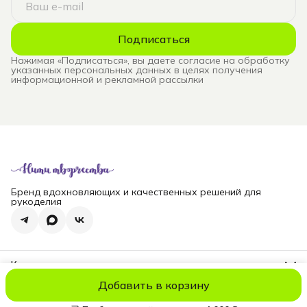
Подписаться
Нажимая «Подписаться», вы даете согласие на обработку
указанных персональных данных в целях получения
информационной и рекламной рассылки
Бренд вдохновляющих и качественных решений для
рукоделия
Контакты
Телефон
Добавить в корзину
8 (965) 828-69-00
© niti_live
Оплата
Доставка
Правила возврата
Реквизиты
Оферт
Эл. почта