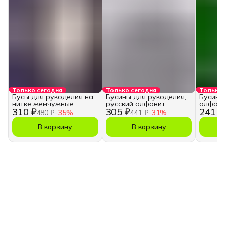
Только сегодня
Только сегодня
Только 
Бусы для рукоделия на
Бусины для рукоделия,
Бусины
нитке жемчужные
русский алфавит,
алфави
310 ₽
305 ₽
241 ₽
кубики
480 ₽
−
35
%
441 ₽
−
31
%
В корзину
В корзину