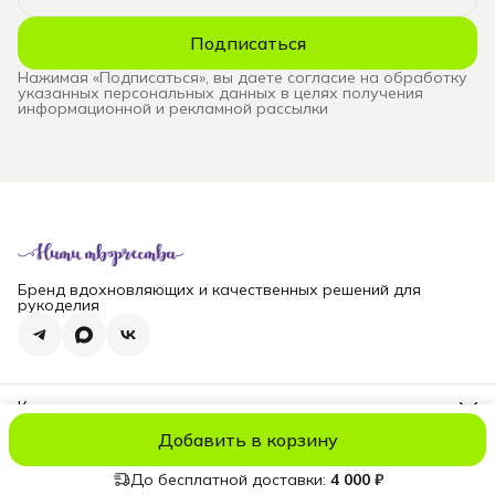
Подписаться
Нажимая «Подписаться», вы даете согласие на обработку
указанных персональных данных в целях получения
информационной и рекламной рассылки
Бренд вдохновляющих и качественных решений для
рукоделия
Контакты
Телефон
Добавить в корзину
8 (965) 828-69-00
© niti_live
Оплата
Доставка
Правила возврата
Реквизиты
Оферт
Эл. почта
nititv@yandex.ru
До бесплатной доставки:
4 000 ₽