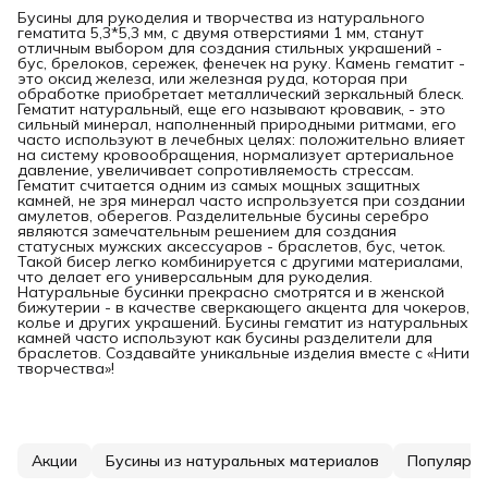
Бусины для рукоделия и творчества из натурального
гематита 5,3*5,3 мм, с двумя отверстиями 1 мм, станут
отличным выбором для создания стильных украшений -
бус, брелоков, сережек, фенечек на руку. Камень гематит -
это оксид железа, или железная руда, которая при
обработке приобретает металлический зеркальный блеск.
Гематит натуральный, еще его называют кровавик, - это
сильный минерал, наполненный природными ритмами, его
часто используют в лечебных целях: положительно влияет
на систему кровообращения, нормализует артериальное
давление, увеличивает сопротивляемость стрессам.
Гематит считается одним из самых мощных защитных
камней, не зря минерал часто испрользуется при создании
амулетов, оберегов. Разделительные бусины серебро
являются замечательным решением для создания
статусных мужских аксессуаров - браслетов, бус, четок.
Такой бисер легко комбинируется с другими материалами,
что делает его универсальным для рукоделия.
Натуральные бусинки прекрасно смотрятся и в женской
бижутерии - в качестве сверкающего акцента для чокеров,
колье и других украшений. Бусины гематит из натуральных
камней часто используют как бусины разделители для
браслетов. Создавайте уникальные изделия вместе с «Нити
творчества»!
Акции
Бусины из натуральных материалов
Популярн