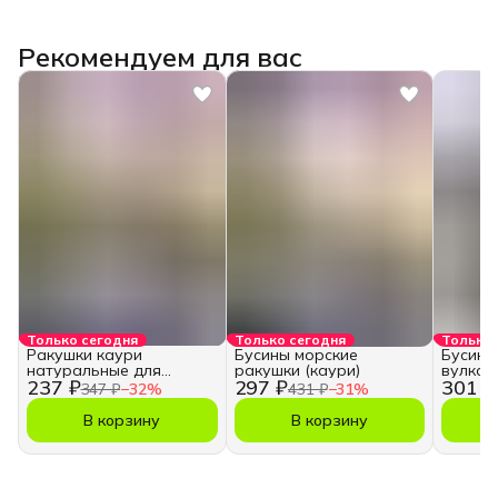
Рекомендуем для вас
Только сегодня
Только сегодня
Только 
Ракушки каури
Бусины морские
Бусины
натуральные для
ракушки (каури)
вулкан
237 ₽
297 ₽
301 ₽
творчества и рукоделия
347 ₽
−
32
%
431 ₽
−
31
%
В корзину
В корзину