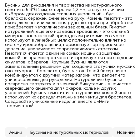
Бусины для рукоделия и творчества из натурального
гематита 5,8*6,1 мм, отверстие 1,2 мм, станут отличным
выбором для создания стильных украшений - бус,
брелоков, сережек, фенечек на руку. Камень гематит - это
оксид железа, или железная руда, которая при обработке
приобретает металлический зеркальный блеск. Гематит
натуральный, еще его называют кровавик, - это сильный
минерал, наполненный природными ритмами, его часто
используют в лечебных целях: положительно влияет на
систему кровообращения, нормализует артериальное
давление, увеличивает сопротивляемость стрессам.
Гематит считается одним из самых мощных защитных
камней, не зря минерал часто испрользуется при создании
амулетов, оберегов. Крупные бусины являются
замечательным решением для создания статусных мужских
аксессуаров - браслетов, бус, четок. Такой бисер легко
комбинируется с другими материалами, что делает его
универсальным для рукоделия. Натуральные бусинки
прекрасно смотрятся и в женской бижутерии - в качестве
сверкающего акцента для чокеров, колье и других
украшений. Бусины гематит из натуральных камней часто
используют как разделительные элементы для браслетов.
Создавайте уникальные изделия вместе с «Нити
творчества»!
Акции
Бусины из натуральных материалов
Новинки