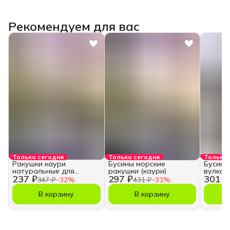
Рекомендуем для вас
Только сегодня
Только сегодня
Только 
Ракушки каури
Бусины морские
Бусины
натуральные для
ракушки (каури)
вулкан
237 ₽
297 ₽
301 ₽
творчества и рукоделия
347 ₽
−
32
%
431 ₽
−
31
%
В корзину
В корзину