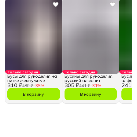
Только сегодня
Только сегодня
Только 
Бусы для рукоделия на
Бусины для рукоделия,
Бусины
нитке жемчужные
русский алфавит,
алфави
310 ₽
305 ₽
241 ₽
кубики
480 ₽
−
35
%
441 ₽
−
31
%
В корзину
В корзину