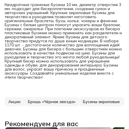
Квадратные граненые бусины 10 мм, диаметр отверстия 3
мм. подходят для бисероплетения, создания сумок и
авторских украшений. Крупные акриловые бусины для
творчества и рукоделия позволят изготовить
оригинальные браслеты, бусы, колье, чокеры и фенечки.
Бусины с белым центром помогут украсить ваши брелоки,
сережки, ожерелье. При плетении аксессуаров из бисера
пластиковые бусинки можно применять как разделители и
декоративный элемент. Яркие бусины для детского
творчества придутся по душе юным модницам. В наборе
1170 шт. - достаточное количество для воплощения идей
девочек. Бусины для бисера с большим отверстием можно
использовать в качестве подвески на шею. Бусины для
рукоделия и творчества это мечта любой рукодельницы!
Крупный бисер можно использовать для украшения
одежды и обуви, для декорирования интерьера. Бусины
для волос, украсят вашу прическу и праздничные
аксессуары. Создавайте уникальные изделия вместе с
«Нити творчества»!
Акции
Брошь «Чёрная звезда»
Бусины акриловые
Рекомендуем для вас