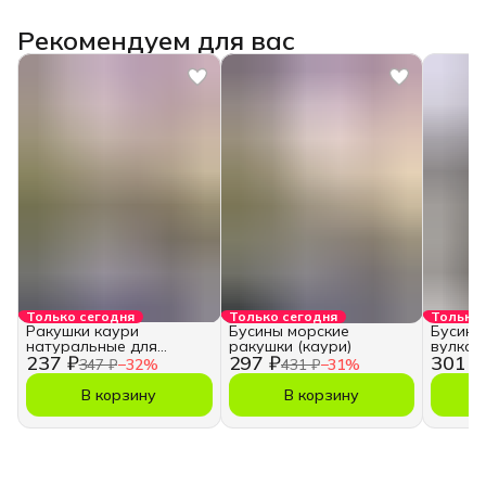
Рекомендуем для вас
Только сегодня
Только сегодня
Только 
Ракушки каури
Бусины морские
Бусины
натуральные для
ракушки (каури)
вулкан
237 ₽
297 ₽
301 ₽
творчества и рукоделия
347 ₽
−
32
%
431 ₽
−
31
%
В корзину
В корзину