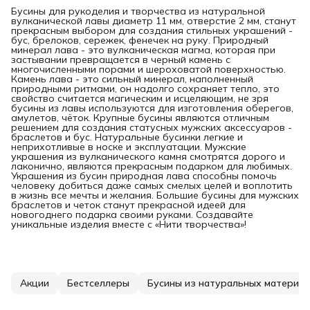
Бусины для рукоделия и творчества из натуральной
вулканической лавы диаметр 11 мм, отверстие 2 мм, станут
прекрасным выбором для создания стильных украшений -
бус, брелоков, сережек, фенечек на руку. Природный
минерал лава - это вулканическая магма, которая при
застывании превращается в черный камень с
многочисленными порами и шероховатой поверхностью.
Камень лава - это сильный минерал, наполненный
природными ритмами, он надолго сохраняет тепло, это
свойство считается магическим и исцеляющим, не зря
бусины из лавы используются для изготовления оберегов,
амулетов, чёток. Крупные бусины являются отличным
решением для создания статусных мужских аксессуаров -
браслетов и бус. Натуральные бусинки легкие и
неприхотливые в носке и эксплуатации. Мужские
украшения из вулканического камня смотрятся дорого и
лаконично, являются прекрасным подарком для любимых.
Украшения из бусин природная лава способны помочь
человеку добиться даже самых смелых целей и воплотить
в жизнь все мечты и желания. Большие бусины для мужских
браслетов и четок станут прекрасной идеей для
новогоднего подарка своими руками. Создавайте
уникальные изделия вместе с «Нити творчества»!
Акции
Бестселлеры
Бусины из натуральных материа