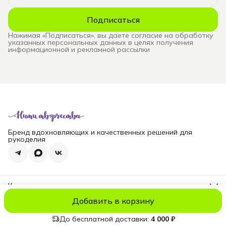
Подписаться
Нажимая «Подписаться», вы даете согласие на обработку
указанных персональных данных в целях получения
информационной и рекламной рассылки
Бренд вдохновляющих и качественных решений для
рукоделия
Контакты
Телефон
Добавить в корзину
8 (965) 828-69-00
© niti_live
Оплата
Доставка
Правила возврата
Реквизиты
Оферт
Эл. почта
nititv@yandex.ru
До бесплатной доставки:
4 000 ₽