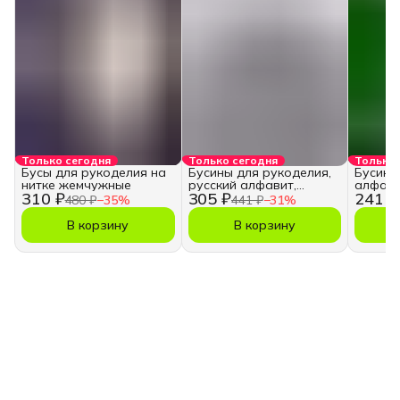
Только сегодня
Только сегодня
Только 
Бусы для рукоделия на
Бусины для рукоделия,
Бусины
нитке жемчужные
русский алфавит,
алфави
310 ₽
305 ₽
241 ₽
кубики
480 ₽
−
35
%
441 ₽
−
31
%
В корзину
В корзину